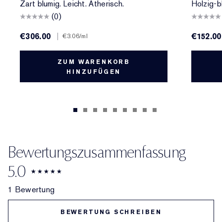
Zart blumig. Leicht. Ätherisch.
Holzig-b
(0)
€306.00
|
€152.00
€3.06
/ml
ZUM WARENKORB
HINZUFÜGEN
Bewertungszusammenfassung
5.0
1 Bewertung
BEWERTUNG SCHREIBEN