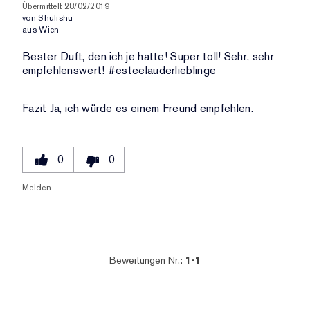
KATEGORIE,
DER
Übermittelt
28/02/2019
UND
DURCHSCHNITTLICHER
von
Shulishu
BEWERTUNGEN
ANZAHL
aus
Wien
BEWERTUNG
DER
UND
Bester Duft, den ich je hatte! Super toll! Sehr, sehr
BEWERTUNGEN
ANZAHL
empfehlenswert! #esteelauderlieblinge
DER
BEWERTUNGEN
Fazit
Ja, ich würde es einem Freund empfehlen.
0
0
Melden
Bewertungen Nr.:
1-1