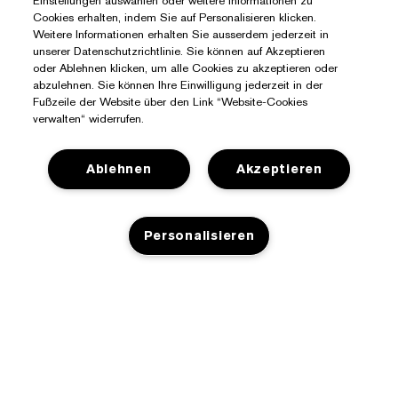
Einstellungen auswählen oder weitere Informationen zu
Cookies erhalten, indem Sie auf Personalisieren klicken.
Weitere Informationen erhalten Sie ausserdem jederzeit in
unserer Datenschutzrichtlinie. Sie können auf Akzeptieren
oder Ablehnen klicken, um alle Cookies zu akzeptieren oder
abzulehnen. Sie können Ihre Einwilligung jederzeit in der
Fußzeile der Website über den Link “Website-Cookies
verwalten“ widerrufen.
Ablehnen
Akzeptieren
Sie Benötigen Hilfe?
Personalisieren
Meine Bestellung verfolgen
Über Estée Lauder
Kontaktieren Sie uns
Engagements
AUSVERKAUFT
Kontaktiere den Hersteller
Shop
Unternehmensdaten
Versandinformationen
Aktionsangebote
Glossar Inhaltsstoffe
Rücksendungen und Umtausch
Datenschutz- Und Nutzungsbedingungen