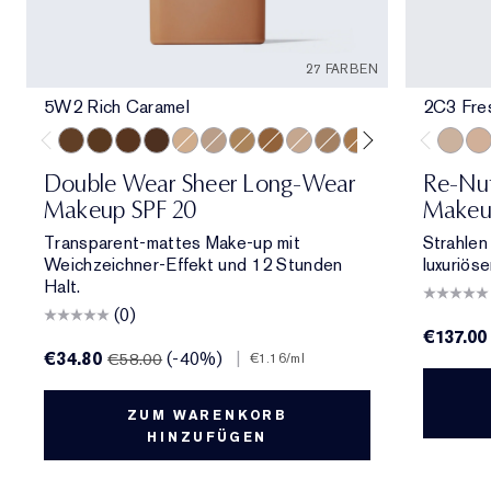
27 FARBEN
5W2 Rich Caramel
2C3 Fre
5W2 Rich Caramel
6W1 Sandalwood
6C1 Rich Cocoa
7N1 Deep Amber
2N1 Desert Beige
2C3 Fresco
3N2 Wheat
4N2 Spiced Sand
1C1 Cool Bone
3C2 Pebble
4W1 Honey Bronz
5W1 Bronze
7W1 Deep 
8C1 Ric
2C3 Fr
2C2 
3C2
Double Wear Sheer Long-Wear
Re-Nut
Makeup SPF 20
Makeup
Transparent-mattes Make-up mit
Strahlen
Weichzeichner-Effekt und 12 Stunden
luxuriös
Halt.
(0)
€137.00
€34.80
(-40%)
|
€58.00
€1.16
/ml
ZUM WARENKORB
HINZUFÜGEN