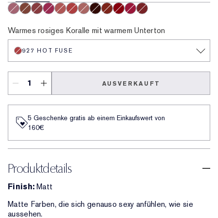
929 Sweet Tart
922 Cocoa Whip
924 Soft Hearted
925 Social Whirl
926 Cloud Nine
927 Hot Fuse
921 Air Kiss
930 Bar Noir
931 Hot Shot
932 Love Fever
933 Maraschino
935 Shock Me
Warmes rosiges Koralle mit warmem Unterton
927 HOT FUSE
AUSVERKAUFT
5 Geschenke gratis ab einem Einkaufswert von
160€​
Produktdetails
Finish:
Matt
Matte Farben, die sich genauso sexy anfühlen, wie sie
aussehen.