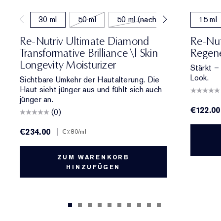
30 ml
50 ml
50 ml (nachfüllen)
15 ml
Re-Nutriv Ultimate Diamond
Re-Nut
Transformative Brilliance \| Skin
Regene
Longevity Moisturizer
Stärkt – 
Look.
Sichtbare Umkehr der Hautalterung. Die
Haut sieht jünger aus und fühlt sich auch
jünger an.
€122.00
(0)
€234.00
|
€7.80
/ml
ZUM WARENKORB
HINZUFÜGEN