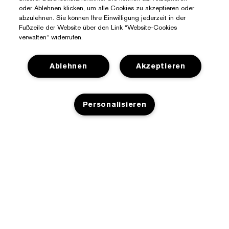
oder Ablehnen klicken, um alle Cookies zu akzeptieren oder
abzulehnen. Sie können Ihre Einwilligung jederzeit in der
Fußzeile der Website über den Link “Website-Cookies
verwalten“ widerrufen.
Ablehnen
Akzeptieren
Sie Benötigen Hilfe?
Personalisieren
Meine Bestellung verfolgen
Über Estée Lauder
Kontaktieren Sie uns
Engagements
ZUM WARENKORB HINZUFÜGEN
Kontaktiere den Hersteller
Shop
Unternehmensdaten
Versandinformationen
Aktionsangebote
Glossar Inhaltsstoffe
Rücksendungen und Umtausch
Datenschutz- Und Nutzungsbedingungen
Einen Händler finden
Jobs
Häufig gestellte Fragen
Datenschutzbestimmungen