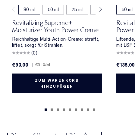
30 ml
50 ml
75 ml
15 ml
50 ml (
50 ml
Revitalizing Supreme+
Revita
Moisturizer Youth Power Creme
Power 
Reichhaltige Multi-Action-Creme: strafft,
Liftende
liftet, sorgt für Strahlen.
mit LSF 
(0)
€93.00
|
€135.00
€3.10
/ml
ZUM WARENKORB
HINZUFÜGEN