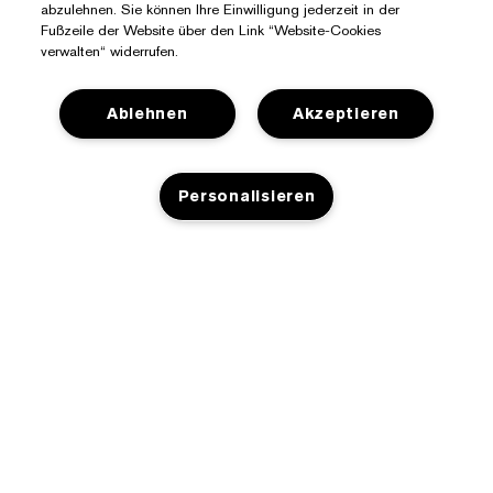
abzulehnen. Sie können Ihre Einwilligung jederzeit in der
Fußzeile der Website über den Link “Website-Cookies
verwalten“ widerrufen.
Ablehnen
Akzeptieren
Sie Benötigen Hilfe?
Personalisieren
Meine Bestellung verfolgen
Über Estée Lauder
Kontaktieren Sie uns
Engagements
AUSVERKAUFT
Kontaktiere den Hersteller
Shop
Unternehmensdaten
Versandinformationen
Aktionsangebote
Glossar Inhaltsstoffe
Rücksendungen und Umtausch
Datenschutz- Und Nutzungsbedingungen
Einen Händler finden
Jobs
Häufig gestellte Fragen
Datenschutzbestimmungen
Telefonisch: +4314240083
Nutzungsbedingungen