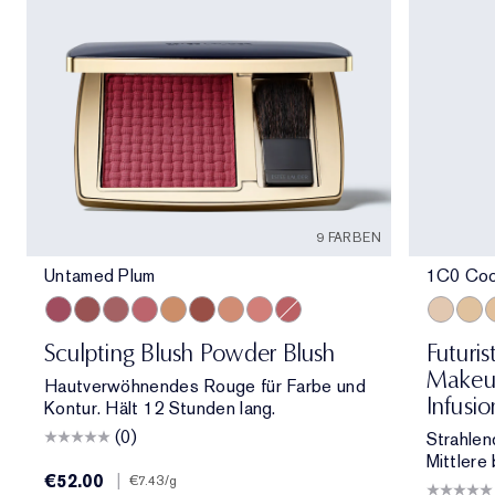
9 FARBEN
Untamed Plum
1C0 Cool
Untamed Plum
Hypnotic Copper
Rebellious Rose
Pink Kiss
Magnetic Glow
Eccentric Amber
Sensuous Rose
Peach Passion
Sublime Spice
1C0 Cool
1W1
1
Sculpting Blush Powder Blush
Futuri
Makeup
Hautverwöhnendes Rouge für Farbe und
Infusi
Kontur. Hält 12 Stunden lang.
(0)
Strahlen
Mittlere 
€52.00
|
€7.43
/g