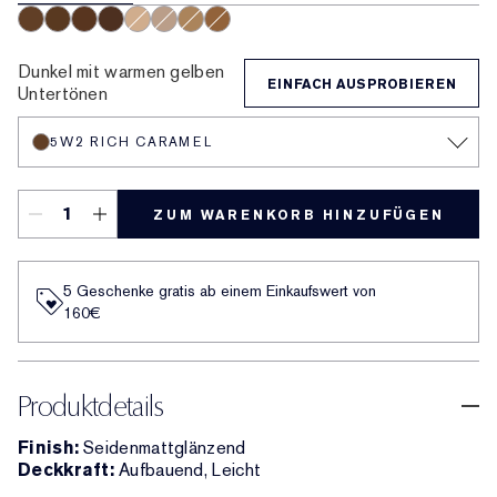
5W2 Rich Caramel
6W1 Sandalwood
6C1 Rich Cocoa
7N1 Deep Amber
2N1 Desert Beige
2C3 Fresco
3N2 Wheat
4N2 Spiced Sand
Dunkel mit warmen gelben
EINFACH AUSPROBIEREN
Untertönen
5W2 RICH CARAMEL
ZUM WARENKORB HINZUFÜGEN
5 Geschenke gratis ab einem Einkaufswert von
160€​
Produktdetails
Finish:
Seidenmattglänzend
Deckkraft:
Aufbauend, Leicht