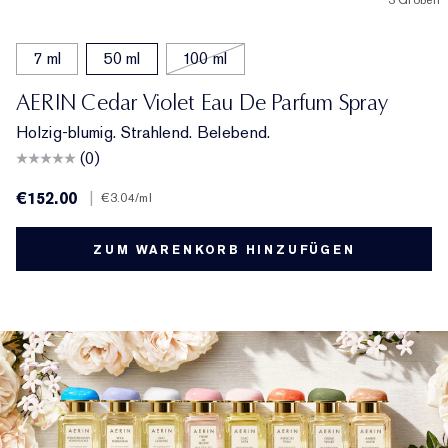
3 Größen
7 ml
50 ml
100 ml
AERIN Cedar Violet Eau De Parfum Spray
Holzig-blumig. Strahlend. Belebend.
(0)
€152.00
|
€3.04
/ml
ZUM WARENKORB HINZUFÜGEN