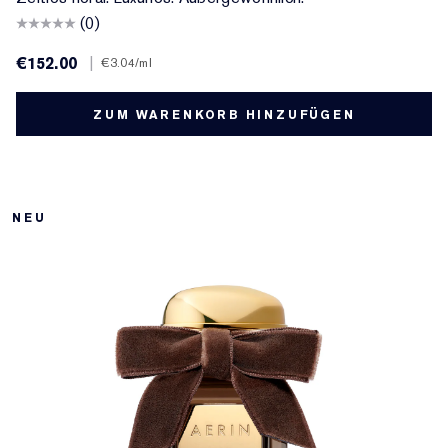
(0)
€152.00
|
€3.04
/ml
ZUM WARENKORB HINZUFÜGEN
NEU