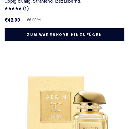
Üppig blumig. Strahlend. Bezaubernd.
(1)
€42.00
|
€6.00
/ml
ZUM WARENKORB HINZUFÜGEN