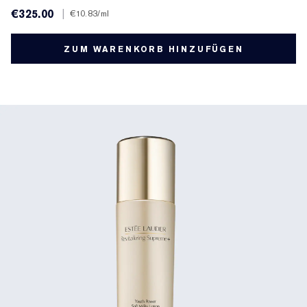
€325.00
|
€10.83
/ml
ZUM WARENKORB HINZUFÜGEN