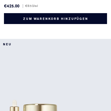
€425.00
|
€8.50
/ml
ZUM WARENKORB HINZUFÜGEN
NEU