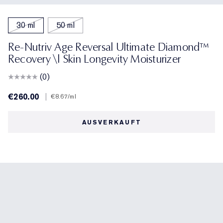
30 ml
50 ml
Re-Nutriv Age Reversal Ultimate Diamond™
Recovery \| Skin Longevity Moisturizer
(0)
€260.00
|
€8.67
/ml
AUSVERKAUFT