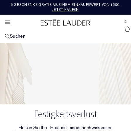
5 GESCHENKE GRATIS AB EINEM EINKAUFSWERT VON 160€​.
SETS & GESCHENKE
BESTSELLER
ENTDECKEN
RE-NUTRIV
ANGEBOTE
MAKEUP
PFLEGE
AERIN
DUFT
JETZT KAUFEN
se Sidebar Navigation
Clo
Clo
Clo
Clo
Clo
Clo
Clo
Clo
Clo
ALLE BESTSELLER
ALLE HAUTPFLEGEPRODUKTE ENTDECKEN
ALLE MAKEUP-PRODUKTE ENTDECKEN
ALLE DÜFTE ENTDECKEN
ALLE RE-NUTRIV-PRODUKTE ENTDECKEN
ALLE AERIN-PRODUKTE ENTDECKEN
ALLE SETS UND GESCHENKE SHOPPEN
WAS IST NEU
ALLE ANGEBOTE ENTDECKEN
0
::elc_general.menu::
Alle Neuheiten Entdecken
Estée Lauder
NACH KATEGORIE
NACH KATEGORIE
GESICHTS-MAKEUP
NACH KATEGORIE
NACH KATEGORIE
DUFTKOLLEKTION
GESCHENKE NACH PREIS​
SERVICES &AMP; TOOLS
FEATURED
Suchen
Pflege-Bestseller
Neu in Hautpflege
Alle Gesichts-Makeup-Produkte shoppen​
Parfum
Feuchtigkeitspflege
Alle Duftkollektionen shoppen
Geschenke bis 50€
Neu in Pflege
Geschenke für jeden Tag
Geschenke für jeden Tag
NACH ANLIEGEN
LIPPEN-MAKEUP
KOLLEKTIONEN
NACH KOLLEKTION
ROSE PREMIER COLLECTION
NACH KATEGORIE
JETZT IM TREND
Makeup-Bestseller
Repair-Seren
Fahle, müde aussehende Haut
Neu in Makeup
Alle Lippen-Makeup-Produkte shoppen
Neu in Parfums
Die Legacy Collection
Augenpflege
Ultimate Diamond
Mediterranean Honeysuckle
Die ganze Rose Premier Collection shoppen
Geschenke für 50€-100€
Pflege-Sets & Geschenke
Neu in Makeup
Einen Termin buchen
Alle Trends shoppen
Letzte Chance
KOLLEKTIONEN
AUGEN-MAKEUP
NACH DUFTFAMILIE
FEATURED
PREMIER COLLECTION
REISEGRÖSSE
UNSERE WERTE &AMP; ZIELE
Duft-Bestseller
Tages- & Nachtpflege
Linien & Falten
Advanced Night Repair
Foundation
Lippenstift
Alle Augen-Makeup-Produkte shoppen
Bad & Körper
Beautiful
Reichhaltig-blumig
Repair-Serum
Ultimate Lift Regenerating Youth
Skin Longevity Institute
Amber Musk
Rose De Grasse
Die ganze Premier Collection shoppen
Geschenke ab 100€
Makeup-Sets & Geschenke
Alle Reisegrößen kaufen
Neu in Düften
Chatten Sie live mit einer Expertin
Engagement
Reisegrößen
FEATURED
FEATURED
FEATURED
FEATURED
Augenpflege
Festigkeitsverlust
Revitalizing Supreme+
Entdecken Sie die Kraft der Nacht
Concealer
Liquid Lipcolor
Lidschatten
Double Wear
Herren-Cologne
Beautiful Magnolia
Leicht & blumig
Duft-Sets und Geschenke
Masken & Spezialpflege
Ultimate Lift Age Correcting
Re-Nutriv Refills
Hibiscus Palm
Rose De Grasse Joyful Bloom
Tuberose
Neu bei AERIN
Duftsets & Geschenke
Routine Finder
Nachhaltigkeit
Kostenloser Versand
Masken
Poren & Ölige Haut
DayWear & NightWear
Essentials für die Nacht
Blush, Bronzer & Highlighter
Lipgloss
Mascara
Pure Color
Youth Dew
Warm & würzig
Letzte Chance
Makeup
Classic Re-Nutriv
Geschichte
Cedar Violet
Rose De Grasse Pour Les Filles
Limone Di Sicilia
Bestseller
Luxuriöse Sets & Geschenke
Foundation-Finder
Glossar Inhaltsstoffe
Cleanser & Makeup-Entferner
Nutritious
Hautpflege-Sets und Geschenke
Puder & Compacts
Lip Liner
Eyeliner
Make-up-Sets und Geschenke
Pleasures
Holzig & erdig
Ikat Jasmine
Rose Bad & Körper
Ambrette De Noir
Bad & Körper
Geschenke für Ihn
Festigkeitsverlust
Toner & Pflegelotion
Perfectionist
Routine Finder
Primer
Lippenpflege
Augenbrauen
Die Adresse für den perfekten Teint
Bronze Goddess
Frisch & fruchtig
Lilac Path
Reisegrößen
Helfen Sie Ihre Haut mit einem hochwirksamen