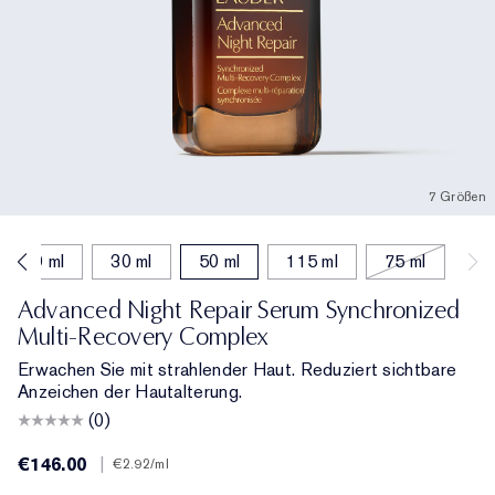
7 Größen
20 ml
30 ml
50 ml
115 ml
75 ml
Advanced Night Repair Serum Synchronized
Multi-Recovery Complex
Erwachen Sie mit strahlender Haut. Reduziert sichtbare
Anzeichen der Hautalterung.
(0)
€146.00
|
€2.92
/ml