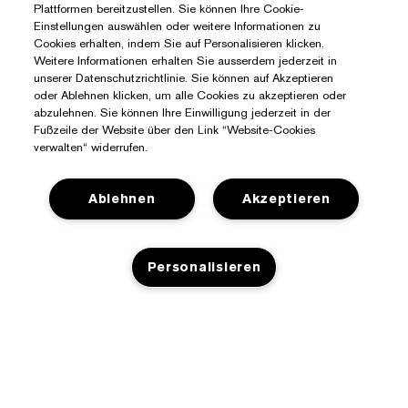
Plattformen bereitzustellen. Sie können Ihre Cookie-
Einstellungen auswählen oder weitere Informationen zu
Cookies erhalten, indem Sie auf Personalisieren klicken.
Weitere Informationen erhalten Sie ausserdem jederzeit in
unserer Datenschutzrichtlinie. Sie können auf Akzeptieren
oder Ablehnen klicken, um alle Cookies zu akzeptieren oder
abzulehnen. Sie können Ihre Einwilligung jederzeit in der
Fußzeile der Website über den Link “Website-Cookies
verwalten“ widerrufen.
Ablehnen
Akzeptieren
Personalisieren
Sie Benötigen Hilfe?
Meine Bestellung verfolgen
Über Estée Lauder
Kontaktieren Sie uns
ZUM WARENKORB HINZUFÜGEN
Engagements
Kontaktiere den Hersteller
Shop
Unternehmensdaten