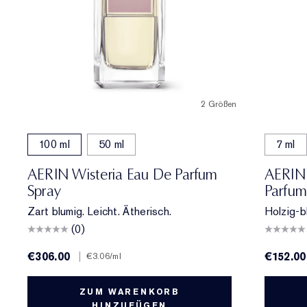
2 Größen
100 ml
50 ml
7 ml
AERIN Wisteria Eau De Parfum
AERIN 
Spray
Parfum
Zart blumig. Leicht. Ätherisch.
Holzig-b
(0)
€306.00
|
€152.00
€3.06
/ml
ZUM WARENKORB
HINZUFÜGEN