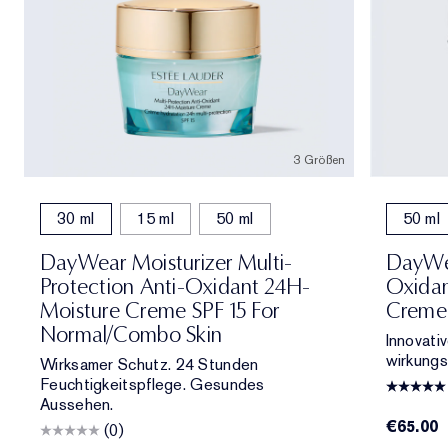
3 Größen
30 ml
15 ml
50 ml
50 ml
DayWear Moisturizer Multi-
DayWea
Protection Anti-Oxidant 24H-
Oxidan
Moisture Creme SPF 15 For
Creme 
Normal/Combo Skin
Innovati
wirkungs
Wirksamer Schutz. 24 Stunden
Feuchtigkeitspflege. Gesundes
Aussehen.
€65.00
(0)