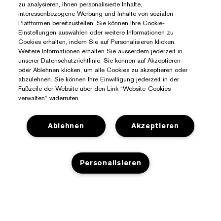
zu analysieren, Ihnen personalisierte Inhalte,
interessenbezogene Werbung und Inhalte von sozialen
Plattformen bereitzustellen. Sie können Ihre Cookie-
Einstellungen auswählen oder weitere Informationen zu
Cookies erhalten, indem Sie auf Personalisieren klicken.
Weitere Informationen erhalten Sie ausserdem jederzeit in
unserer Datenschutzrichtlinie. Sie können auf Akzeptieren
oder Ablehnen klicken, um alle Cookies zu akzeptieren oder
abzulehnen. Sie können Ihre Einwilligung jederzeit in der
Fußzeile der Website über den Link “Website-Cookies
verwalten“ widerrufen.
Ablehnen
Akzeptieren
Sie Benötigen Hilfe?
Personalisieren
Meine Bestellung verfolgen
Über Estée Lauder
Kontaktieren Sie uns
Engagements
Kontaktiere den Hersteller
Shop
ZUM WARENKORB HINZUFÜGEN
Unternehmensdaten
Versandinformationen