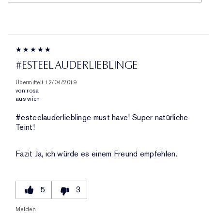
ID,
HÄNDLER-
AUFGESCHLÜSSELT
PRODUKTNAME,
PRODUKT-
NACH
MARKE,
ID,
HÄNDLER-
KATEGORIE,
PRODUKTNAME,
PRODUKT-
DURCHSCHNITTLICHER
MARKE,
ID,
BEWERTUNG
KATEGORIE,
PRODUKTNAME,
UND
#ESTEELAUDERLIEBLINGE
DURCHSCHNITTLICHER
MARKE,
ANZAHL
BEWERTUNG
KATEGORIE,
DER
Übermittelt
12/04/2019
UND
DURCHSCHNITTLICHER
von
rosa
BEWERTUNGEN
ANZAHL
aus
wien
BEWERTUNG
DER
UND
#esteelauderlieblinge must have! Super natürliche
BEWERTUNGEN
ANZAHL
Teint!
DER
BEWERTUNGEN
Fazit
Ja, ich würde es einem Freund empfehlen.
5
3
Melden