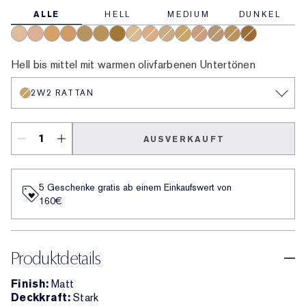
ALLE
HELL
MEDIUM
DUNKEL
1N1 Ivory Nude
1C1 Cool Bone
3W2 Cashew
4W1 Honey Bronze
3C4 Medium/Deep
4N2 Spiced Sand
5W2 Rich Caramel
2N1 Desert Beige
2W1 Dawn
1N3 Creamy Vanilla
2W2 Rattan
3N1 Ivory Beige
2C5 Creamy Tan
3W1 Tawny
6W1 Sandalw
Hell bis mittel mit warmen olivfarbenen Untertönen
2W2 RATTAN
AUSVERKAUFT
5 Geschenke gratis ab einem Einkaufswert von
160€​
Produktdetails
Finish:
Matt
Deckkraft:
Stark