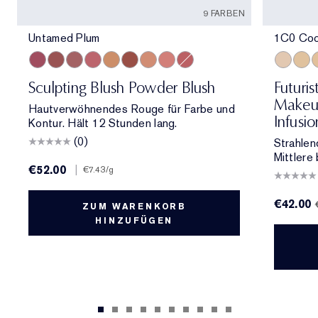
9 FARBEN
Untamed Plum
1C0 Cool
Untamed Plum
Hypnotic Copper
Rebellious Rose
Pink Kiss
Magnetic Glow
Eccentric Amber
Sensuous Rose
Peach Passion
Sublime Spice
1C0 Cool
1W1
1
Sculpting Blush Powder Blush
Futuri
Makeup
Hautverwöhnendes Rouge für Farbe und
Infusi
Kontur. Hält 12 Stunden lang.
(0)
Strahlen
Mittlere 
€52.00
|
€7.43
/g
€42.00
ZUM WARENKORB
HINZUFÜGEN