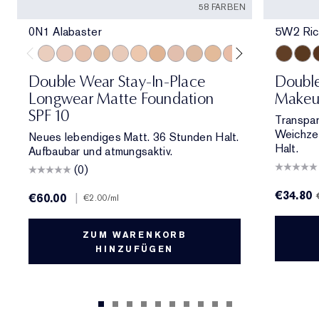
58 FARBEN
0N1 Alabaster
5W2 Ric
0N1 Alabaster
1C0 Shell
1N0 Porcelain
1W0 Warm Porcelain
1C1 Cool Bone
1N1 Ivory Nude
1W1 Bone
1C2 Petal
1N2 Ecru
1W2 Sand
2C0 Cool Vanilla
2C1 Pure Beig
2N1 Desert
5W2 Ric
2W1 Da
6W1 
2W1.
6
Double Wear Stay-In-Place
Doubl
Longwear Matte Foundation
Makeu
SPF 10
Transpar
Weichzei
Neues lebendiges Matt. 36 Stunden Halt.
Halt.
Aufbaubar und atmungsaktiv.
(0)
€34.80
€60.00
|
€2.00
/ml
ZUM WARENKORB
HINZUFÜGEN