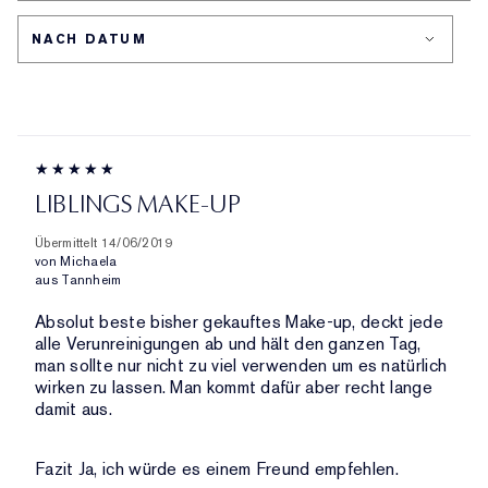
PRODUKTE,
HÄUFIGSTEN
HÄNDLER-
AUFGESCHLÜSSELT
BEWERTETEN
PRODUKT-
NACH
PRODUKTE,
ID,
HÄNDLER-
AUFGESCHLÜSSELT
PRODUKTNAME,
PRODUKT-
NACH
MARKE,
ID,
HÄNDLER-
KATEGORIE,
PRODUKTNAME,
PRODUKT-
DURCHSCHNITTLICHER
MARKE,
ID,
BEWERTUNG
KATEGORIE,
PRODUKTNAME,
UND
LIBLINGS MAKE-UP
DURCHSCHNITTLICHER
MARKE,
ANZAHL
BEWERTUNG
KATEGORIE,
DER
Übermittelt
14/06/2019
UND
DURCHSCHNITTLICHER
von
Michaela
BEWERTUNGEN
ANZAHL
aus
Tannheim
BEWERTUNG
DER
UND
Absolut beste bisher gekauftes Make-up, deckt jede
BEWERTUNGEN
ANZAHL
alle Verunreinigungen ab und hält den ganzen Tag,
DER
man sollte nur nicht zu viel verwenden um es natürlich
BEWERTUNGEN
wirken zu lassen. Man kommt dafür aber recht lange
damit aus.
Fazit
Ja, ich würde es einem Freund empfehlen.