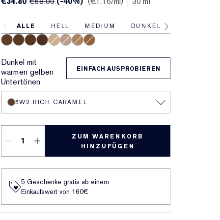
€34.80
(-40%)
€1.16
/ml
30 ml
€58.00
ALLE
HELL
MEDIUM
DUNKEL
5W2 Rich Caramel
6W1 Sandalwood
6C1 Rich Cocoa
7N1 Deep Amber
2N1 Desert Beige
2C3 Fresco
3N2 Wheat
4N2 Spiced Sand
Dunkel mit
EINFACH AUSPROBIEREN
warmen gelben
Untertönen
5W2 RICH CARAMEL
ZUM WARENKORB
HINZUFÜGEN
5 Geschenke gratis ab einem
Einkaufswert von 160€​