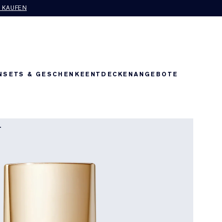
T KAUFEN
N
SETS & GESCHENKE
ENTDECKEN
ANGEBOTE
T