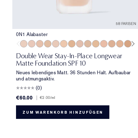
58 FARBEN
0N1 Alabaster
0N1 Alabaster
1C0 Shell
1N0 Porcelain
1W0 Warm Porcelain
1C1 Cool Bone
1N1 Ivory Nude
1W1 Bone
1C2 Petal
1N2 Ecru
1W2 Sand
2C0 Cool Vanilla
2C1 Pure Bei
2N1 Deser
2W1 
2W
Double Wear Stay-In-Place Longwear
Matte Foundation SPF 10
Neues lebendiges Matt. 36 Stunden Halt. Aufbaubar
und atmungsaktiv.
(0)
€60.00
|
€2.00
/ml
ZUM WARENKORB HINZUFÜGEN