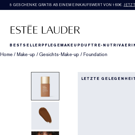
5 GESCHENKE GRATIS AB EINEM EINKAUFSWERT VON 160€​.
JETZ
BESTSELLER
PFLEGE
MAKEUP
DUFT
RE-NUTRIV
AERI
Home
/
Make-up
/
Gesichts-Make-up
/
Foundation
LETZTE GELEGENHEI