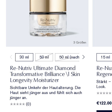
3 Größen
30 ml
50 ml
50 ml (nachfüllen)
15 ml
Re-Nutriv Ultimate Diamond
Re-Nut
Transformative Brilliance \| Skin
Regene
Longevity Moisturizer
Stärkt – 
Look.
Sichtbare Umkehr der Hautalterung. Die
Haut sieht jünger aus und fühlt sich auch
jünger an.
€122.00
(0)