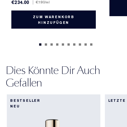
€234.00
|
€7.80
/ml
ZUM WARENKORB
HINZUFÜGEN
Dies Könnte Dir Auch
Gefallen
BESTSELLER
LETZTE
NEU