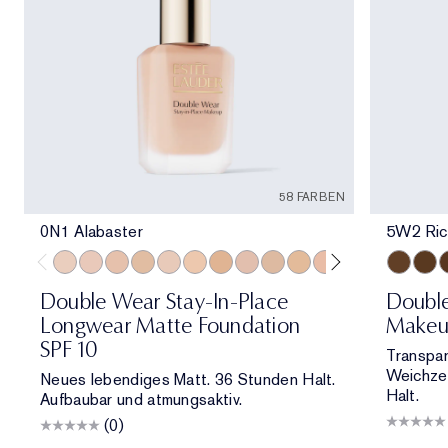
58 FARBEN
0N1 Alabaster
5W2 Ric
0N1 Alabaster
1C0 Shell
1N0 Porcelain
1W0 Warm Porcelain
1C1 Cool Bone
1N1 Ivory Nude
1W1 Bone
1C2 Petal
1N2 Ecru
1W2 Sand
2C0 Cool Vanilla
2C1 Pure Beig
2N1 Desert
5W2 Ric
2W1 Da
6W1 
2W1.
6
Double Wear Stay-In-Place
Doubl
Longwear Matte Foundation
Makeu
SPF 10
Transpar
Weichzei
Neues lebendiges Matt. 36 Stunden Halt.
Halt.
Aufbaubar und atmungsaktiv.
(0)