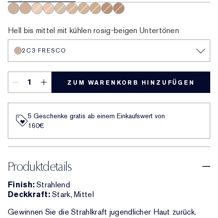
2C3 Fresco
3C2 Pebble
1C1 Cool Bone
1N2 Ecru
2N1 Desert Beige
3N1 Ivory Beige
2W1 Dawn
3W1 Tawny
4N1 Shell Beige
2C2 Pale Almond
Hell bis mittel mit kühlen rosig-beigen Untertönen
2C3 FRESCO
ZUM WARENKORB HINZUFÜGEN
5 Geschenke gratis ab einem Einkaufswert von
160€​
Produktdetails
Finish:
Strahlend
Deckkraft:
Stark, Mittel
Gewinnen Sie die Strahlkraft jugendlicher Haut zurück.