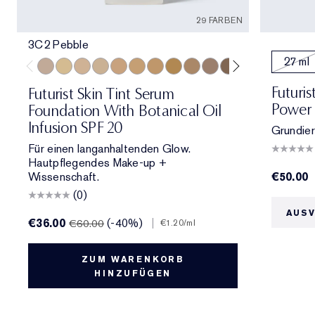
29 FARBEN
3C2 Pebble
27 ml
3C2 Pebble
1C1 Cool Bone
1N1 Ivory Nude
0N1 Alabaster
3W1 Tawny
4W1 Honey Bronze
3N1 Ivory Beige
3N2 Wheat
4N1 Shell Beige
2C3 Fresco
5C1 Rich Chestnut
6W1 Sandalwo
6N1 Mocha
7W2 Ric
5W1
Futuri
Futurist Skin Tint Serum
Power 
Foundation With Botanical Oil
Infusion SPF 20
Grundiert
Für einen langanhaltenden Glow.
Hautpflegendes Make-up +
Wissenschaft.
€50.00
(0)
AUS
€36.00
(-40%)
|
€60.00
€1.20
/ml
ZUM WARENKORB
HINZUFÜGEN