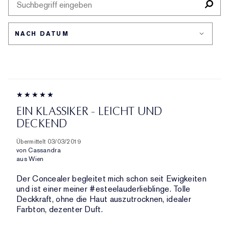
AUFGESCHLÜSSELT
BEWERTETEN
AM
NACH
PRODUKTE,
HÄUFIGSTEN
HÄNDLER-
AUFGESCHLÜSSELT
BEWERTETEN
PRODUKT-
NACH
PRODUKTE,
ID,
HÄNDLER-
AUFGESCHLÜSSELT
PRODUKTNAME,
PRODUKT-
NACH
MARKE,
ID,
HÄNDLER-
KATEGORIE,
PRODUKTNAME,
PRODUKT-
DURCHSCHNITTLICHER
MARKE,
ID,
BEWERTUNG
KATEGORIE,
PRODUKTNAME,
UND
EIN KLASSIKER - LEICHT UND
DURCHSCHNITTLICHER
MARKE,
ANZAHL
DECKEND
BEWERTUNG
KATEGORIE,
DER
UND
DURCHSCHNITTLICHER
BEWERTUNGEN
Übermittelt
03/03/2019
ANZAHL
BEWERTUNG
von
Cassandra
DER
UND
aus
Wien
BEWERTUNGEN
ANZAHL
Der Concealer begleitet mich schon seit Ewigkeiten
DER
und ist einer meiner #esteelauderlieblinge. Tolle
BEWERTUNGEN
Deckkraft, ohne die Haut auszutrocknen, idealer
Farbton, dezenter Duft.