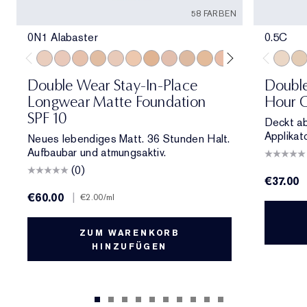
58 FARBEN
0N1 Alabaster
0.5C
0N1 Alabaster
1C0 Shell
1N0 Porcelain
1W0 Warm Porcelain
1C1 Cool Bone
1N1 Ivory Nude
1W1 Bone
1C2 Petal
1N2 Ecru
1W2 Sand
2C0 Cool Vanilla
2C1 Pure Beig
2N1 Desert
2W1 Da
0.5C
2W1.
1C
Double Wear Stay-In-Place
Double
Longwear Matte Foundation
Hour C
SPF 10
Deckt ab
Applikato
Neues lebendiges Matt. 36 Stunden Halt.
Aufbaubar und atmungsaktiv.
(0)
€37.00
€60.00
|
€2.00
/ml
ZUM WARENKORB
HINZUFÜGEN