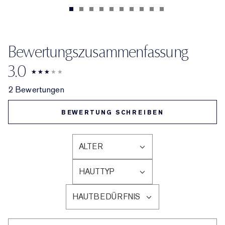
Bewertungszusammenfassung
3.0
2 Bewertungen
BEWERTUNG SCHREIBEN
ALTER
EINE
LISTE
HAUTTYP
DER
EINE
AM
LISTE
HÄUFIGSTEN
HAUTBEDÜRFNIS
DER
EINE
BEWERTETEN
AM
LISTE
PRODUKTE,
HÄUFIGSTEN
DER