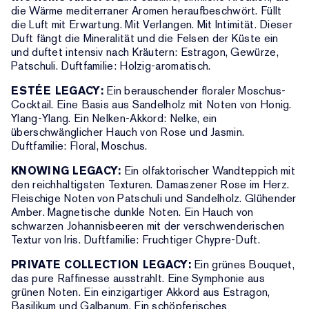
die Wärme mediterraner Aromen heraufbeschwört. Füllt
die Luft mit Erwartung. Mit Verlangen. Mit Intimität. Dieser
Duft fängt die Mineralität und die Felsen der Küste ein
und duftet intensiv nach Kräutern: Estragon, Gewürze,
Patschuli. Duftfamilie: Holzig-aromatisch.
ESTÉE LEGACY:
Ein berauschender floraler Moschus-
Cocktail. Eine Basis aus Sandelholz mit Noten von Honig.
Ylang-Ylang. Ein Nelken-Akkord: Nelke, ein
überschwänglicher Hauch von Rose und Jasmin.
Duftfamilie: Floral, Moschus.
KNOWING LEGACY:
Ein olfaktorischer Wandteppich mit
den reichhaltigsten Texturen. Damaszener Rose im Herz.
Fleischige Noten von Patschuli und Sandelholz. Glühender
Amber. Magnetische dunkle Noten. Ein Hauch von
schwarzen Johannisbeeren mit der verschwenderischen
Textur von Iris. Duftfamilie: Fruchtiger Chypre-Duft.
PRIVATE COLLECTION LEGACY:
Ein grünes Bouquet,
das pure Raffinesse ausstrahlt. Eine Symphonie aus
grünen Noten. Ein einzigartiger Akkord aus Estragon,
Basilikum und Galbanum. Ein schöpferisches