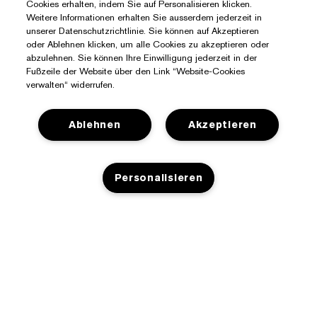
Cookies erhalten, indem Sie auf Personalisieren klicken.
Weitere Informationen erhalten Sie ausserdem jederzeit in
unserer Datenschutzrichtlinie. Sie können auf Akzeptieren
oder Ablehnen klicken, um alle Cookies zu akzeptieren oder
abzulehnen. Sie können Ihre Einwilligung jederzeit in der
Fußzeile der Website über den Link “Website-Cookies
verwalten“ widerrufen.
Ablehnen
Akzeptieren
Personalisieren
Sie Benötigen Hilfe?
Meine Bestellung verfolgen
Über Estée Lauder
AUSVERKAUFT
Kontaktieren Sie uns
Engagements
Kontaktiere den Hersteller
Shop
Unternehmensdaten
Versandinformationen