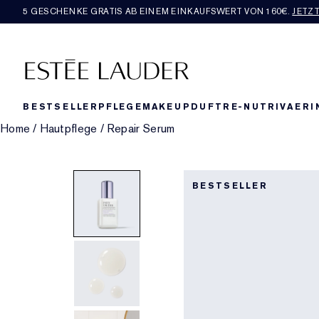
5 GESCHENKE GRATIS AB EINEM EINKAUFSWERT VON 160€​.
JETZ
BESTSELLER
PFLEGE
MAKEUP
DUFT
RE-NUTRIV
AERI
Home
/
Hautpflege
/
Repair Serum
BESTSELLER