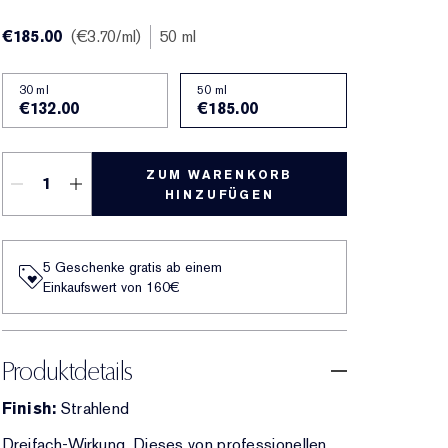
€185.00
€3.70
/ml
50 ml
30 ml
50 ml
€132.00
€185.00
ZUM WARENKORB
HINZUFÜGEN
5 Geschenke gratis ab einem
Einkaufswert von 160€​
Produktdetails
Finish:
Strahlend
Dreifach-Wirkung. Dieses von professionellen