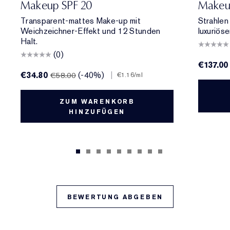
Makeup SPF 20
Makeup
Transparent-mattes Make-up mit
Strahlen
Weichzeichner-Effekt und 12 Stunden
luxuriös
Halt.
(0)
€137.00
€34.80
(-40%)
|
€58.00
€1.16
/ml
ZUM WARENKORB
HINZUFÜGEN
BEWERTUNG ABGEBEN