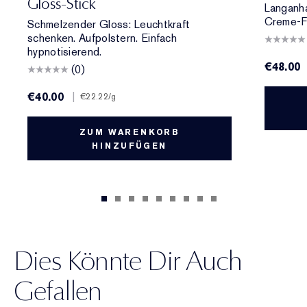
Gloss-Stick
Langanha
Creme-Fi
Schmelzender Gloss: Leuchtkraft
schenken. Aufpolstern. Einfach
hypnotisierend.
€48.00
(0)
€40.00
|
€22.22
/g
ZUM WARENKORB
HINZUFÜGEN
Dies Könnte Dir Auch
Gefallen