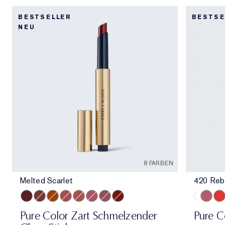
BESTSELLER
BESTSE
NEU
8 FARBEN
Melted Scarlet
420 Reb
Melted Scarlet
Melted Maple
Melted Tangerine
Melted Rose
Melted Blush
Melted Melon
Melted Mauve
Melted Garnet
420 Re
330
Pure Color Zart Schmelzender
Pure C