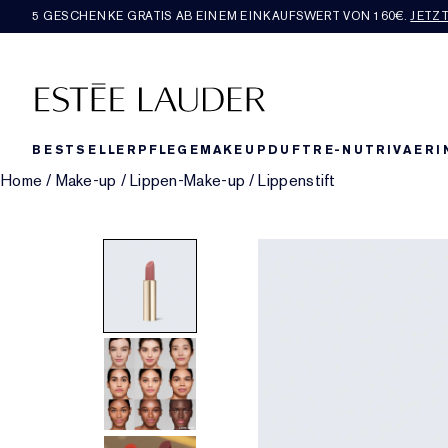
5 GESCHENKE GRATIS AB EINEM EINKAUFSWERT VON 160€​.
JETZ
BESTSELLER
PFLEGE
MAKEUP
DUFT
RE-NUTRIV
AERI
Home
/
Make-up
/
Lippen-Make-up
/
Lippenstift