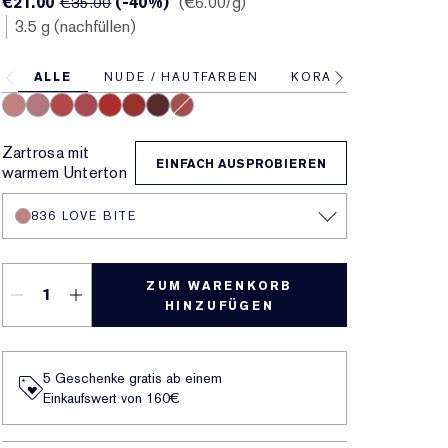
€21.00
(-40%)
€6.00
/g
€35.00
3.5 g (nachfüllen)
ALLE
NUDE / HAUTFARBEN
KORALLE
PINK
836 Love Bite
816 Suit Up
666 Captivated
888 Power Kiss
699 Thrill Me
333 Persuasive
682 After Hours
557 Fragile Ego
Zartrosa mit
EINFACH AUSPROBIEREN
warmem Unterton
836 LOVE BITE
ZUM WARENKORB
HINZUFÜGEN
5 Geschenke gratis ab einem
Einkaufswert von 160€​