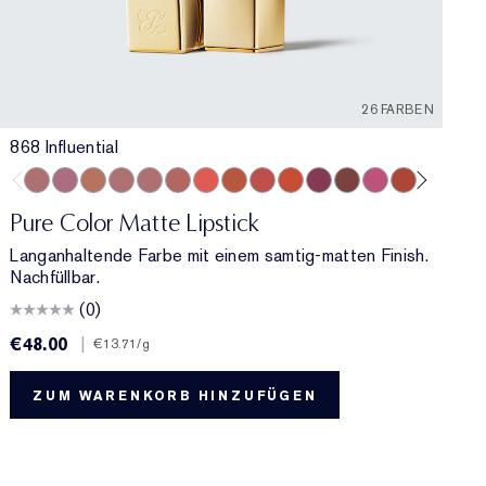
26 FARBEN
868 Influential
868 Influential
682 Love Bite
676 Flirtatious
828 In Control
420 Rebellious Rose
669 Stolen Heart
667 Deny All
836 Captivated
559 Demand
460 Thrill Me
888 Power Kiss
699 Fragile Ego
616 Enigma
571 Indepen
606 Red
569 F
6
Pure Color Matte Lipstick
Langanhaltende Farbe mit einem samtig-matten Finish.
Nachfüllbar.
(0)
€48.00
|
€
€13.71
/g
ZUM WARENKORB HINZUFÜGEN