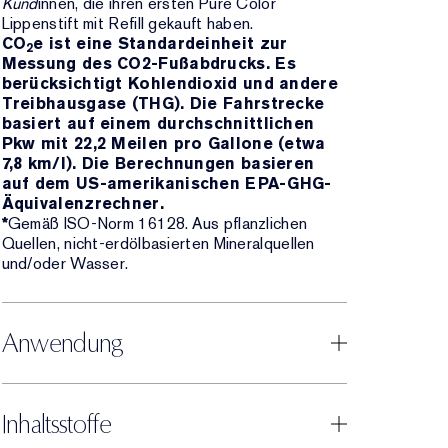
Kund
innen, die ihren ersten Pure Color
Lippenstift mit Refill gekauft haben.
CO
e ist eine Standardeinheit zur
2
Messung des CO2-Fußabdrucks. Es
berücksichtigt Kohlendioxid und andere
Treibhausgase (THG). Die Fahrstrecke
basiert auf einem durchschnittlichen
Pkw mit 22,2 Meilen pro Gallone (etwa
7,8 km/l). Die Berechnungen basieren
auf dem US-amerikanischen EPA-GHG-
Äquivalenzrechner.
*
Gemäß ISO-Norm 16128. Aus pflanzlichen
Quellen, nicht-erdölbasierten Mineralquellen
und/oder Wasser.
Anwendung
Inhaltsstoffe