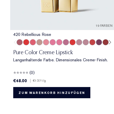
19 FARBEN
420 Rebellious Rose
420 Rebellious Rose
330 Impassioned
320 Defiant Coral
826 Modern Muse
260 Eccentric
686 Confident
220 Powerful
410 Dynamic
816 Carnal
561 Intense Nude
822 Make You Blu
608 Uncontrol
440 Irresis
541 LA
69
Pure Color Creme Lipstick
Langanhaltende Farbe. Dimensionales Creme-Finish.
(0)
€48.00
|
€13.71
/g
ZUM WARENKORB HINZUFÜGEN