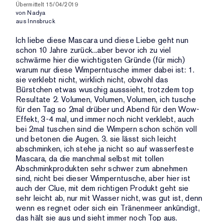
Übermittelt
15/04/2019
von
Nadya
aus
Innsbruck
Ich liebe diese Mascara und diese Liebe geht nun
schon 10 Jahre zurück...aber bevor ich zu viel
schwärme hier die wichtigsten Gründe (für mich)
warum nur diese Wimperntusche immer dabei ist: 1.
sie verklebt nicht, wirklich nicht, obwohl das
Bürstchen etwas wuschig ausssieht, trotzdem top
Resultate 2. Volumen, Volumen, Volumen, ich tusche
für den Tag so 2mal drüber und Abend für den Wow-
Effekt, 3-4 mal, und immer noch nicht verklebt, auch
bei 2mal tuschen sind die Wimpern schon schön voll
und betonen die Augen. 3. sie lässt sich leicht
abschminken, ich stehe ja nicht so auf wasserfeste
Mascara, da die manchmal selbst mit tollen
Abschminkprodukten sehr schwer zum abnehmen
sind, nicht bei dieser Wimperntusche, aber hier ist
auch der Clue, mit dem richtigen Produkt geht sie
sehr leicht ab, nur mit Wasser nicht, was gut ist, denn
wenn es regnet oder sich ein Tränenmeer ankündigt,
das hält sie aus und sieht immer noch Top aus.