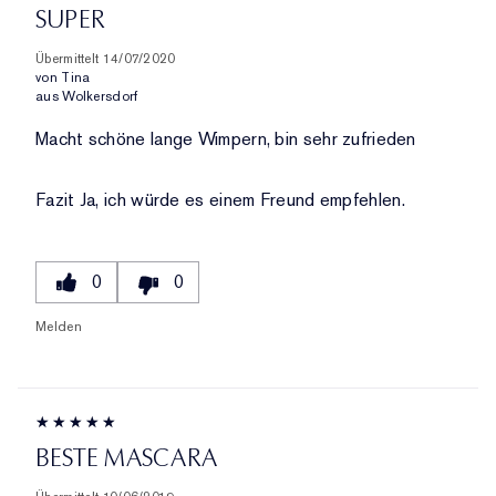
PRODUKTNAME,
UND
SUPER
DURCHSCHNITTLICHER
MARKE,
ANZAHL
BEWERTUNG
KATEGORIE,
DER
Übermittelt
14/07/2020
UND
DURCHSCHNITTLICHER
von
Tina
BEWERTUNGEN
ANZAHL
aus
Wolkersdorf
BEWERTUNG
DER
UND
Macht schöne lange Wimpern, bin sehr zufrieden
BEWERTUNGEN
ANZAHL
DER
BEWERTUNGEN
Fazit
Ja, ich würde es einem Freund empfehlen.
0
0
Melden
BESTE MASCARA