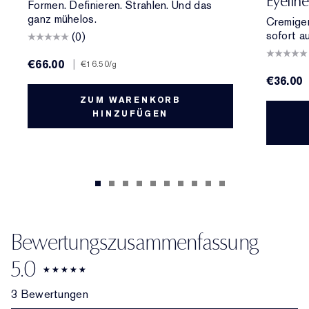
Eyelin
Formen. Definieren. Strahlen. Und das
ganz mühelos.
Cremiger
sofort a
(0)
€66.00
|
€16.50
/g
€36.00
ZUM WARENKORB
HINZUFÜGEN
Bewertungszusammenfassung
5.0
3 Bewertungen