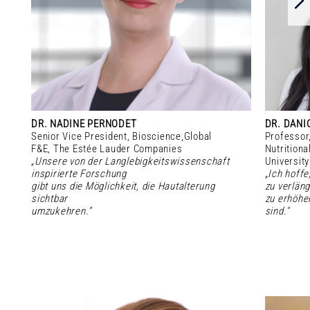
DR. NADINE PERNODET
DR. DANI
Senior Vice President, Bioscience,Global
Professor,
F&E, The Estée Lauder Companies
Nutritiona
„Unsere von der Langlebigkeitswissenschaft
University
inspirierte Forschung
„Ich hoffe
gibt uns die Möglichkeit, die Hautalterung
zu verläng
sichtbar
zu erhöhen
umzukehren.“
sind."