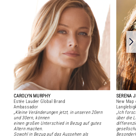
CAROLYN MURPHY
SERENA J
Estée Lauder Global Brand
New Map o
Ambassador
Langlebig
„Kleine Veränderungen jetzt, in unseren 20ern
„Ich fors
und 30ern, können
über die L
einen großen Unterschied in Bezug auf gutes
differenzi
Altern machen.
gesellscha
Sowohl in Bezug auf das Aussehen als
Besonderh