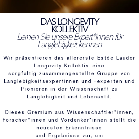
Gezielte Pflege
Resilience Multi-Effect
Sonnenschutz Essentials
Makeup-Entferner
Foundation-Finder
White Linen
Wild Geranium
AERIN Sets & Geschenke
DAS LONGEVITY
Lippenpflege
Pink Ribbon Kollektion
Letzte Chance
Makeup-Refills
Letzte Chance
Private Collection
Fleur De Peony
Fragrance Finder
KOLLEKTIV
Lernen Sie unsere Expert*innen für
Beauty Refills
Beauty Refills
The House of Estée Lauder
Die Welt von AERIN
Langlebigkeit kennen
AERIN Die Duft-Kollektion
Wir präsentieren das allererste Estée Lauder
Longevity Kollektiv, eine
sorgfältig zusammengestellte Gruppe von
Langlebigkeitsexpertinnen und -experten und
Pionieren in der Wissenschaft zu
Langlebigkeit und Lebensstil.
Dieses Gremium aus Wissenschaftler*innen,
Forscher*innen und Vordenker*innen stellt die
neuesten Erkenntnisse
und Ergebnisse vor, um