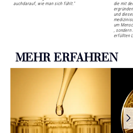
auchdarauf, wie man sich fühlt."
die mit de
ergründe
und diese
medizinisc
um Mensch
, sondern
erfüllten 
MEHR ERFAHREN