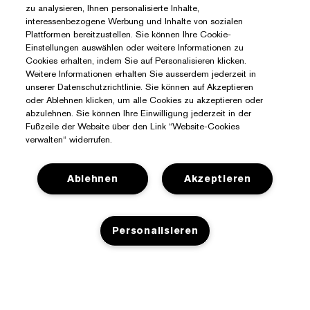
zu analysieren, Ihnen personalisierte Inhalte,
interessenbezogene Werbung und Inhalte von sozialen
Plattformen bereitzustellen. Sie können Ihre Cookie-
Einstellungen auswählen oder weitere Informationen zu
Cookies erhalten, indem Sie auf Personalisieren klicken.
Weitere Informationen erhalten Sie ausserdem jederzeit in
unserer Datenschutzrichtlinie. Sie können auf Akzeptieren
oder Ablehnen klicken, um alle Cookies zu akzeptieren oder
abzulehnen. Sie können Ihre Einwilligung jederzeit in der
Fußzeile der Website über den Link “Website-Cookies
verwalten“ widerrufen.
Ablehnen
Akzeptieren
Sie Benötigen Hilfe?
Personalisieren
Meine Bestellung verfolgen
Über Estée Lauder
Kontaktieren Sie uns
Engagements
Kontaktiere den Hersteller
ZUM WARENKORB HINZUFÜGEN
Shop