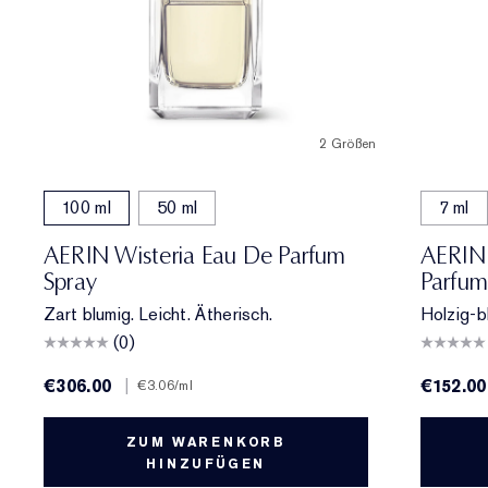
2 Größen
100 ml
50 ml
7 ml
AERIN Wisteria Eau De Parfum
AERIN 
Spray
Parfum
Zart blumig. Leicht. Ätherisch.
Holzig-b
(0)
€306.00
|
€152.00
€3.06
/ml
ZUM WARENKORB
HINZUFÜGEN