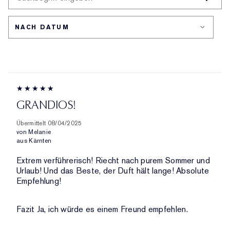
AM
PRODUKTE,
HÄUFIGSTEN
AUFGESCHLÜSSELT
BEWERTETEN
NACH
PRODUKTE,
HÄNDLER-
AUFGESCHLÜSSELT
PRODUKT-
NACH
ID,
HÄNDLER-
PRODUKTNAME,
PRODUKT-
MARKE,
ID,
KATEGORIE,
PRODUKTNAME,
GRANDIOS!
DURCHSCHNITTLICHER
MARKE,
BEWERTUNG
KATEGORIE,
Übermittelt
08/04/2025
UND
DURCHSCHNITTLICHER
von
Melanie
ANZAHL
aus
Kärnten
BEWERTUNG
DER
UND
Extrem verführerisch! Riecht nach purem Sommer und
BEWERTUNGEN
ANZAHL
Urlaub! Und das Beste, der Duft hält lange! Absolute
DER
Empfehlung!
BEWERTUNGEN
Fazit
Ja, ich würde es einem Freund empfehlen.