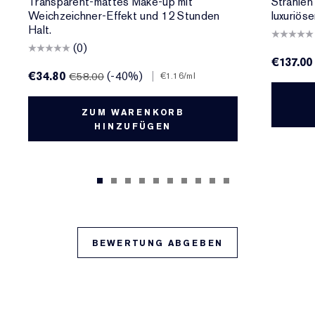
Transparent-mattes Make-up mit
Strahlen
Weichzeichner-Effekt und 12 Stunden
luxuriös
Halt.
(0)
€137.00
€34.80
(-40%)
|
€58.00
€1.16
/ml
ZUM WARENKORB
HINZUFÜGEN
BEWERTUNG ABGEBEN