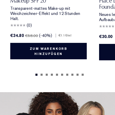
Makeup SPF 20
Place 
Founda
Transparent-mattes Make-up mit
Weichzeichner-Effekt und 12 Stunden
Neues le
Halt.
Aufbauba
(0)
€34.80
(-40%)
|
€58.00
€1.16
/ml
€30.00
ZUM WARENKORB
HINZUFÜGEN