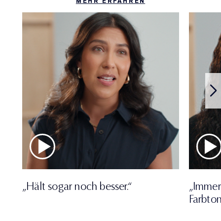
MEHR ERFAHREN
„Hält sogar noch besser.“
„Immer
Farbton