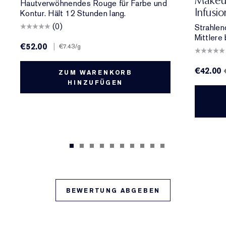
Makeup
Hautverwöhnendes Rouge für Farbe und
Infusi
Kontur. Hält 12 Stunden lang.
(0)
Strahlen
Mittlere 
€52.00
|
€7.43
/g
€42.00
ZUM WARENKORB
HINZUFÜGEN
BEWERTUNG ABGEBEN