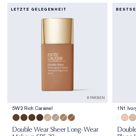
LETZTE GELEGENHEIT
BESTSE
8 FARBEN
5W2 Rich Caramel
1N1 Ivor
5W2 Rich Caramel
6W1 Sandalwood
6C1 Rich Cocoa
7N1 Deep Amber
2N1 Desert Beige
2C3 Fresco
3N2 Wheat
4N2 Spiced Sand
1N1 Iv
1N2
Double Wear Sheer Long-Wear
Double