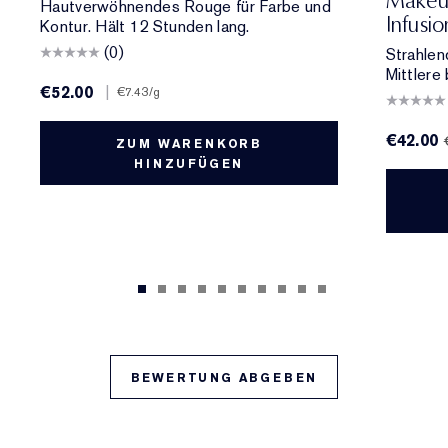
Makeup
Hautverwöhnendes Rouge für Farbe und
Infusi
Kontur. Hält 12 Stunden lang.
(0)
Strahlen
Mittlere 
€52.00
|
€7.43
/g
€42.00
ZUM WARENKORB
HINZUFÜGEN
BEWERTUNG ABGEBEN