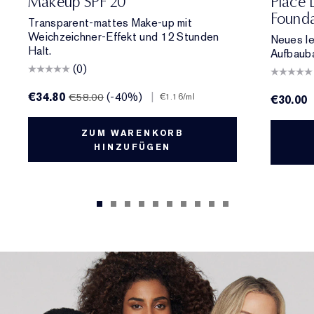
Makeup SPF 20
Place 
Founda
Transparent-mattes Make-up mit
Weichzeichner-Effekt und 12 Stunden
Neues le
Halt.
Aufbauba
(0)
€34.80
(-40%)
|
€58.00
€1.16
/ml
€30.00
ZUM WARENKORB
HINZUFÜGEN