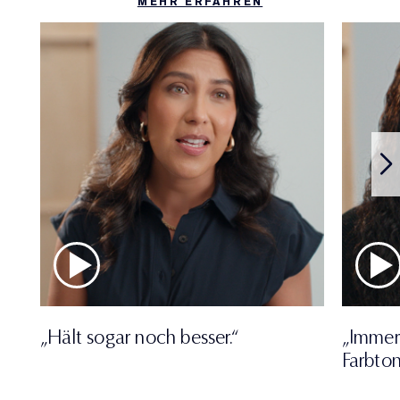
MEHR ERFAHREN
„Hält sogar noch besser.“
„Immer
Farbton