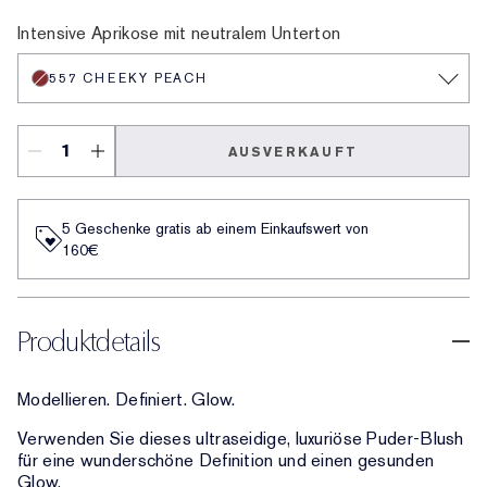
557 Cheeky Peach
120 Rose Exposed
430 Spiked Berry
490 Mauve Mystique
Pink Tease
Forbidden Berry
Intensive Aprikose mit neutralem Unterton
557 CHEEKY PEACH
AUSVERKAUFT
5 Geschenke gratis ab einem Einkaufswert von
160€​
Produktdetails
Modellieren. Definiert. Glow.
Verwenden Sie dieses ultraseidige, luxuriöse Puder-Blush
für eine wunderschöne Definition und einen gesunden
Glow.