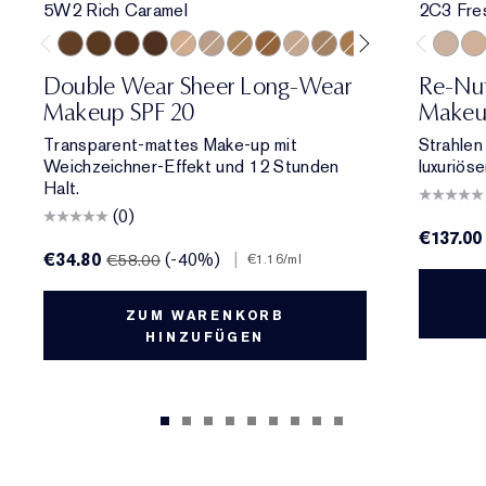
5W2 Rich Caramel
2C3 Fre
5W2 Rich Caramel
6W1 Sandalwood
6C1 Rich Cocoa
7N1 Deep Amber
2N1 Desert Beige
2C3 Fresco
3N2 Wheat
4N2 Spiced Sand
1C1 Cool Bone
3C2 Pebble
4W1 Honey Bronz
5W1 Bronze
7W1 Deep 
8C1 Ric
2C3 Fr
2C2 
3C2
Double Wear Sheer Long-Wear
Re-Nut
Makeup SPF 20
Makeup
Transparent-mattes Make-up mit
Strahlen
Weichzeichner-Effekt und 12 Stunden
luxuriös
Halt.
(0)
€137.00
€34.80
(-40%)
|
€58.00
€1.16
/ml
ZUM WARENKORB
HINZUFÜGEN