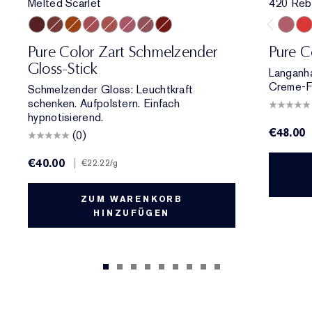
Melted Scarlet
420 Reb
Melted Scarlet
Melted Maple
Melted Tangerine
Melted Rose
Melted Blush
Melted Melon
Melted Mauve
Melted Garnet
420 Re
330
Pure Color Zart Schmelzender
Pure C
Gloss-Stick
Langanha
Creme-Fi
Schmelzender Gloss: Leuchtkraft
schenken. Aufpolstern. Einfach
hypnotisierend.
€48.00
(0)
€40.00
|
€22.22
/g
ZUM WARENKORB
HINZUFÜGEN