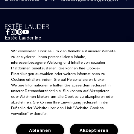
Einen Händler finden
Jobs
Häufig gestellte Fragen
Datenschutzbestimmungen
Telefonisch: +4314240083
Nutzungsbedingungen
Chatte mit uns
Allgemeinen Geschäftsbedingungen
Estée Lauder Inc
Website-Cookies verwalten
Wir verwenden Cookies, um den Verkehr auf unserer Website
zu analysieren, Ihnen personalisierte Inhalte,
interessenbezogene Werbung und Inhalte von sozialen
Plattformen bereitzustellen. Sie können Ihre Cookie-
Einstellungen auswählen oder weitere Informationen zu
Chat
Cookies erhalten, indem Sie auf Personalisieren klicken.
Weitere Informationen erhalten Sie ausserdem jederzeit in
unserer Datenschutzrichtlinie. Sie können auf Akzeptieren
oder Ablehnen klicken, um alle Cookies zu akzeptieren oder
abzulehnen. Sie können Ihre Einwilligung jederzeit in der
Fußzeile der Website über den Link “Website-Cookies
verwalten“ widerrufen.
Ablehnen
Akzeptieren