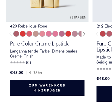
19 FARBEN
420 Rebellious Rose
212 Elec
420 Rebellious Rose
330 Impassioned
320 Defiant Coral
826 Modern Muse
260 Eccentric
686 Confident
220 Powerful
410 Dynamic
816 Carnal
561 Intense Nude
822 Make You Blus
608 Uncontrolla
440 Irresisti
541 LA N
212 Ele
697
11
Pure Color Creme Lipstick
Pure Co
Lipstic
Langanhaltende Farbe. Dimensionales
Creme-Finish.
Made to 
Seidig-m
(0)
€48.00
|
€13.71
/g
€48.00
ZUM WARENKORB
HINZUFÜGEN