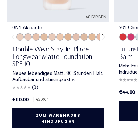
58 FARBEN
0N1 Alabaster
701 Che
0N1 Alabaster
1C0 Shell
1N0 Porcelain
1W0 Warm Porcelain
1C1 Cool Bone
1N1 Ivory Nude
1W1 Bone
1C2 Petal
1N2 Ecru
1W2 Sand
2C0 Cool Vanilla
2C1 Pure Beig
2N1 Desert
701 Cher
2W1 Da
706 R
2W1.
7
Double Wear Stay-In-Place
Futuri
Longwear Matte Foundation
Balm
SPF 10
Mehr Feuc
Individue
Neues lebendiges Matt. 36 Stunden Halt.
Aufbaubar und atmungsaktiv.
(0)
€44.00
€60.00
|
€2.00
/ml
ZUM WARENKORB
HINZUFÜGEN