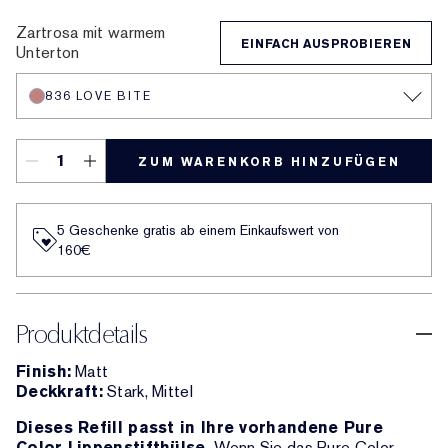
836 Love Bite
816 Suit Up
666 Captivated
888 Power Kiss
699 Thrill Me
333 Persuasive
682 After Hours
557 Fragile Ego
Zartrosa mit warmem
EINFACH AUSPROBIEREN
Unterton
836 LOVE BITE
ZUM WARENKORB HINZUFÜGEN
5 Geschenke gratis ab einem Einkaufswert von
160€​
Produktdetails
Finish:
Matt
Deckkraft:
Stark, Mittel
Dieses Refill passt in Ihre vorhandene Pure
Color Lippenstifthülse.
Wenn Sie das Pure Color