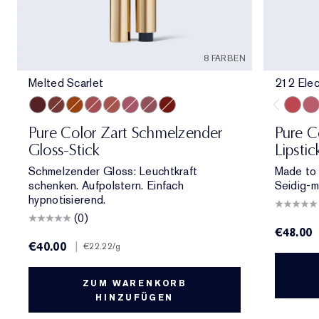
8 FARBEN
Melted Scarlet
212 Elec
Melted Scarlet
Melted Maple
Melted Tangerine
Melted Rose
Melted Blush
Melted Melon
Melted Mauve
Melted Garnet
212 Ele
11
Pure Color Zart Schmelzender
Pure Co
Gloss-Stick
Lipstic
Schmelzender Gloss: Leuchtkraft
Made to 
schenken. Aufpolstern. Einfach
Seidig-m
hypnotisierend.
(0)
€48.00
€40.00
|
€22.22
/g
ZUM WARENKORB
HINZUFÜGEN