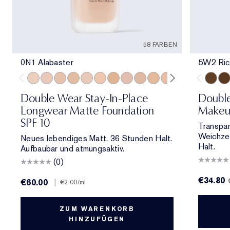
58 FARBEN
0N1 Alabaster
5W2 Ric
0N1 Alabaster
1C0 Shell
1N0 Porcelain
1W0 Warm Porcelain
1C1 Cool Bone
1N1 Ivory Nude
1W1 Bone
1C2 Petal
1N2 Ecru
1W2 Sand
2C0 Cool Vanilla
2C1 Pure Beig
2N1 Desert
2W1 Da
5W2 Ri
2W1.
6W
Double Wear Stay-In-Place
Doubl
Longwear Matte Foundation
Makeu
SPF 10
Transpar
Weichzei
Neues lebendiges Matt. 36 Stunden Halt.
Halt.
Aufbaubar und atmungsaktiv.
(0)
€34.80
€60.00
|
€2.00
/ml
ZUM WARENKORB
HINZUFÜGEN