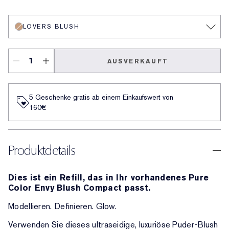
Wild Sunset
Cheeky Peach
220 Pink Kiss
310 Peach Passion
Sensuous Rose
420 Rebellious Rose
140 Alluring Rose
490 Mauve Mystique
430 Rose Exposed
480 Spiked Berry
Pink Tease
Lovers Blush
Forbidden Berry
Wicked Spice
LOVERS BLUSH
AUSVERKAUFT
5 Geschenke gratis ab einem Einkaufswert von
160€​
Produktdetails
Dies ist ein Refill, das in Ihr vorhandenes Pure
Color Envy Blush Compact passt.
Modellieren. Definieren. Glow.
Verwenden Sie dieses ultraseidige, luxuriöse Puder-Blush