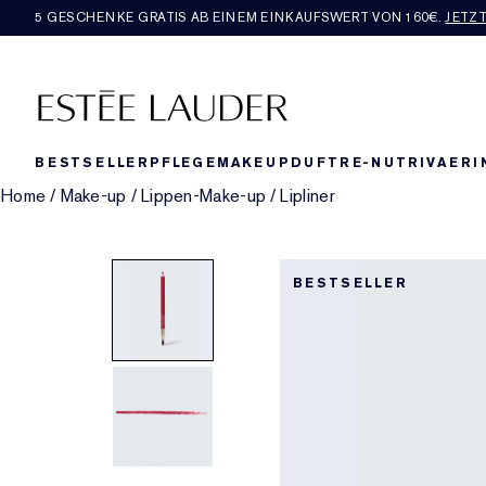
5 GESCHENKE GRATIS AB EINEM EINKAUFSWERT VON 160€​.
JETZ
BESTSELLER
PFLEGE
MAKEUP
DUFT
RE-NUTRIV
AERI
Home
/
Make-up
/
Lippen-Make-up
/
Lipliner
BESTSELLER