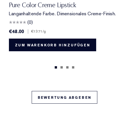
420 Rebellious Rose
330 Impassioned
320 Defiant Coral
826 Modern Muse
260 Eccentric
686 Confident
220 Powerful
410 Dynamic
816 Carnal
561 Intense Nude
822 Make You Blush
608 Uncontrollab
440 Irresistib
541 LA No
697 
68
Pure Color Creme Lipstick
Langanhaltende Farbe. Dimensionales Creme-Finish.
(0)
€48.00
|
€13.71
/g
ZUM WARENKORB HINZUFÜGEN
BEWERTUNG ABGEBEN