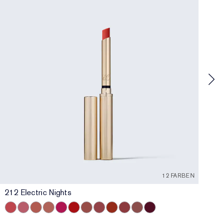
P
L
N
12 FARBEN
212 Electric Nights