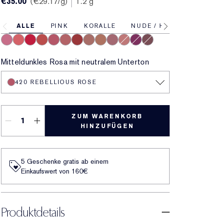
€35.00
€29.17
/g
1.2 g
ALLE
PINK
KORALLE
NUDE / HAUTFARBEN
11 Pink
13 Coral
18 Red
333 Persuasive
420 Rebellious Rose
14 Rose
557 Fragile Ego
8 Spice
9 Taupe
17 Mauve
15 Blush
16 Plum
10 Chestnut
Mitteldunkles Rosa mit neutralem Unterton
420 REBELLIOUS ROSE
ZUM WARENKORB
HINZUFÜGEN
5 Geschenke gratis ab einem
Einkaufswert von 160€​
Produktdetails