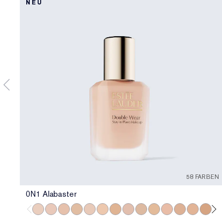
NEU
58 FARBEN
0N1 Alabaster
0N1 Alabaster
1C0 Shell
1N0 Porcelain
1W0 Warm Porcelain
1C1 Cool Bone
1N1 Ivory Nude
1W1 Bone
1C2 Petal
1N2 Ecru
1W2 Sand
2C0 Cool Vanilla
2C1 Pure Bei
2N1 Deser
2W1 
2W