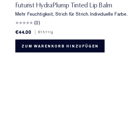
701 Cherry Glow
706 Raspberry Revival
709 Sheer Oasis
700 Bloom Cocoon
708 Rosewood Rescue
704 Clove Cushion
Futurist HydraPlump Tinted Lip Balm
Mehr Feuchtigkeit, Strich für Strich. Individuelle Farbe.
(0)
€44.00
|
€15.71
/g
ZUM WARENKORB HINZUFÜGEN