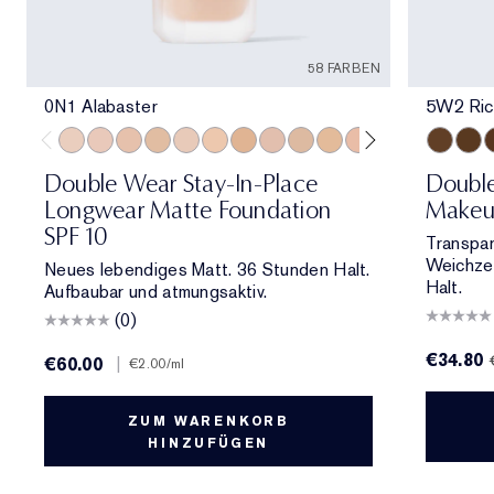
58 FARBEN
0N1 Alabaster
5W2 Ric
0N1 Alabaster
1C0 Shell
1N0 Porcelain
1W0 Warm Porcelain
1C1 Cool Bone
1N1 Ivory Nude
1W1 Bone
1C2 Petal
1N2 Ecru
1W2 Sand
2C0 Cool Vanilla
2C1 Pure Beig
2N1 Desert
5W2 Ric
2W1 Da
6W1 
2W1.
6
Double Wear Stay-In-Place
Doubl
Longwear Matte Foundation
Makeu
SPF 10
Transpar
Weichzei
Neues lebendiges Matt. 36 Stunden Halt.
Halt.
Aufbaubar und atmungsaktiv.
(0)
€34.80
€60.00
|
€2.00
/ml
ZUM WARENKORB
HINZUFÜGEN