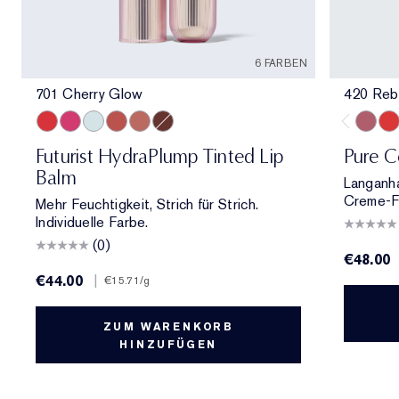
6 FARBEN
701 Cherry Glow
420 Reb
701 Cherry Glow
706 Raspberry Revival
709 Sheer Oasis
700 Bloom Cocoon
708 Rosewood Rescue
704 Clove Cushion
420 Re
330
Futurist HydraPlump Tinted Lip
Pure C
Balm
Langanha
Creme-Fi
Mehr Feuchtigkeit, Strich für Strich.
Individuelle Farbe.
(0)
€48.00
€44.00
|
€15.71
/g
ZUM WARENKORB
HINZUFÜGEN