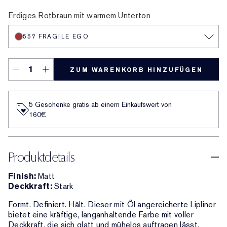
11 Pink
13 Coral
18 Red
333 Persuasive
420 Rebellious Rose
14 Rose
557 Fragile Ego
8 Spice
9 Taupe
15 Blush
17 Mauve
16 Plum
10 Chestnut
Erdiges Rotbraun mit warmem Unterton
557 FRAGILE EGO
ZUM WARENKORB HINZUFÜGEN
5 Geschenke gratis ab einem Einkaufswert von
160€​
Produktdetails
Finish:
Matt
Deckkraft:
Stark
Formt. Definiert. Hält. Dieser mit Öl angereicherte Lipliner
bietet eine kräftige, langanhaltende Farbe mit voller
Deckkraft, die sich glatt und mühelos auftragen lässt.