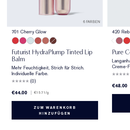
6 FARBEN
701 Cherry Glow
420 Reb
701 Cherry Glow
706 Raspberry Revival
709 Sheer Oasis
700 Bloom Cocoon
708 Rosewood Rescue
704 Clove Cushion
420 Re
330
Futurist HydraPlump Tinted Lip
Pure C
Balm
Langanha
Creme-Fi
Mehr Feuchtigkeit, Strich für Strich.
Individuelle Farbe.
(0)
€48.00
€44.00
|
€15.71
/g
ZUM WARENKORB
HINZUFÜGEN