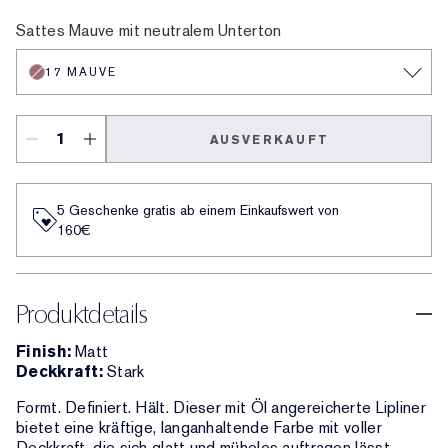
11 Pink
13 Coral
18 Red
333 Persuasive
420 Rebellious Rose
14 Rose
557 Fragile Ego
8 Spice
9 Taupe
15 Blush
17 Mauve
16 Plum
10 Chestnut
Sattes Mauve mit neutralem Unterton
17 MAUVE
AUSVERKAUFT
5 Geschenke gratis ab einem Einkaufswert von
160€​
Produktdetails
Finish:
Matt
Deckkraft:
Stark
Formt. Definiert. Hält. Dieser mit Öl angereicherte Lipliner
bietet eine kräftige, langanhaltende Farbe mit voller
Deckkraft, die sich glatt und mühelos auftragen lässt.