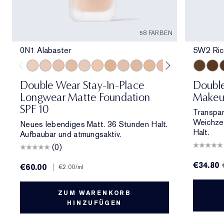
58 FARBEN
0N1 Alabaster
5W2 Ric
0N1 Alabaster
1C0 Shell
1N0 Porcelain
1W0 Warm Porcelain
1C1 Cool Bone
1N1 Ivory Nude
1W1 Bone
1C2 Petal
1N2 Ecru
1W2 Sand
2C0 Cool Vanilla
2C1 Pure Beig
2N1 Desert
5W2 Ric
2W1 Da
6W1 
2W1.
6
Double Wear Stay-In-Place
Doubl
Longwear Matte Foundation
Makeu
SPF 10
Transpar
Weichzei
Neues lebendiges Matt. 36 Stunden Halt.
Halt.
Aufbaubar und atmungsaktiv.
(0)
€34.80
€60.00
|
€2.00
/ml
ZUM WARENKORB
HINZUFÜGEN