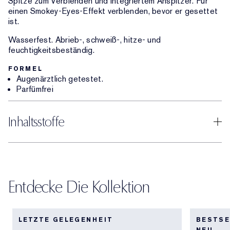
Spitze zum Verblenden und integriertem Anspitzer. Für
einen Smokey-Eyes-Effekt verblenden, bevor er gesettet
ist.
Wasserfest. Abrieb-, schweiß-, hitze- und
feuchtigkeitsbeständig.
FORMEL
Augenärztlich getestet.
Parfümfrei
Inhaltsstoffe
Entdecke Die Kollektion
LETZTE GELEGENHEIT
BESTSE