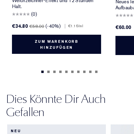
Weichzeichner-Effekt und 12 Stunden
Neues le
Halt.
Aufbauba
(0)
€34.80
(-40%)
|
€58.00
€1.16
/ml
€60.00
ZUM WARENKORB
HINZUFÜGEN
Dies Könnte Dir Auch
Gefallen
NEU