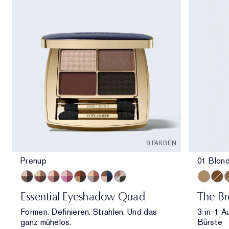
8 FARBEN
Prenup
01 Blon
Prenup
Gallery Hop
Après Spree
Happiest Hour
Getaway
Power Brunch
Poolside
Money Moves
01 Blond
06 C
0
Essential Eyeshadow Quad
The Br
Formen. Definieren. Strahlen. Und das
3-in-1 A
ganz mühelos.
Bürste