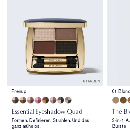
8 FARBEN
Prenup
01 Blon
Prenup
Gallery Hop
Après Spree
Happiest Hour
Getaway
Power Brunch
Poolside
Money Moves
01 Blond
06 C
0
Essential Eyeshadow Quad
The Br
Formen. Definieren. Strahlen. Und das
3-in-1 A
ganz mühelos.
Bürste