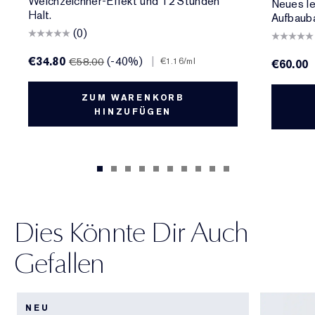
Weichzeichner-Effekt und 12 Stunden
Neues le
Halt.
Aufbauba
(0)
€34.80
(-40%)
|
€58.00
€1.16
/ml
€60.00
ZUM WARENKORB
HINZUFÜGEN
Dies Könnte Dir Auch
Gefallen
NEU