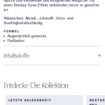
Spitze zum Verblenden und integriertem Anspitzer. Für
einen Smokey-Eyes-Effekt verblenden, bevor er gesettet
ist.
Wasserfest. Abrieb-, schweiß-, hitze- und
feuchtigkeitsbeständig.
FORMEL
Augenärztlich getestet.
Parfümfrei
Inhaltsstoffe
Entdecke Die Kollektion
LETZTE GELEGENHEIT
BESTSE