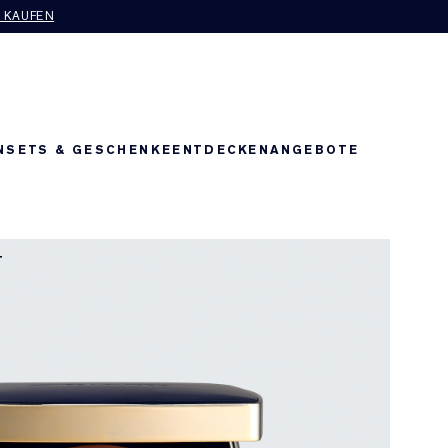
T KAUFEN
N
SETS & GESCHENKE
ENTDECKEN
ANGEBOTE
T