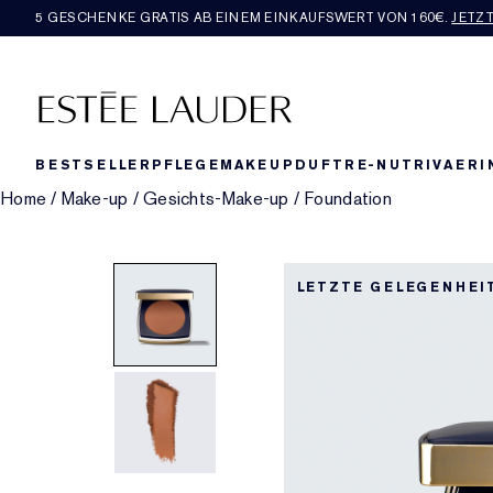
5 GESCHENKE GRATIS AB EINEM EINKAUFSWERT VON 160€​.
JETZ
BESTSELLER
PFLEGE
MAKEUP
DUFT
RE-NUTRIV
AERI
Home
/
Make-up
/
Gesichts-Make-up
/
Foundation
LETZTE GELEGENHEI