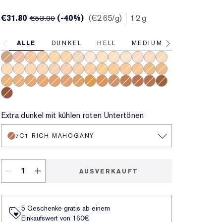
€31.80
(-40%)
€2.65
/g
12 g
€53.00
ALLE
DUNKEL
HELL
MEDIUM
6N2 Truffle
1C0 Shell
4C1 Outdoor Beige
4N1 Shell Beige
2W1.5 Natural Suede
2W2 Rattan
1W2 Sand
1N0 Porcelain
1W0 Warm Porcelain
1N1 Ivory Nude
1N2 Ecru
2C3 Fresco
1C1 Cool Bone
2C1 Pure Beige
2N1 Desert Beige
2N2 Buff
2C2 Pale Almond
2W1 Dawn
3C1 Dusk
3C2 Pebble
3N1 Ivory Beige
3W1 Tawny
3W2 Cashew
3W1.5 Fawn
3N2 Wheat
4W4 Hazel
4W1 Honey Bronze
4N2 Spiced Sand
4N3 Sugar Maple
5W2 Rich Caramel
5W1 Bronze
6C1 Rich Cocoa
6W1 Sandalwood
5C1 Rich Chestnut
5W1.5 Cinnamon
5N1.5 Maple
5N2 Amber Honey
6N1 Mocha
7W1 Deep Spice
7C1 Rich Mahogany
7N1 Deep Amber
8C1 Rich Java
8N1 Espresso
Extra dunkel mit kühlen roten Untertönen
7C1 RICH MAHOGANY
AUSVERKAUFT
5 Geschenke gratis ab einem
Einkaufswert von 160€​