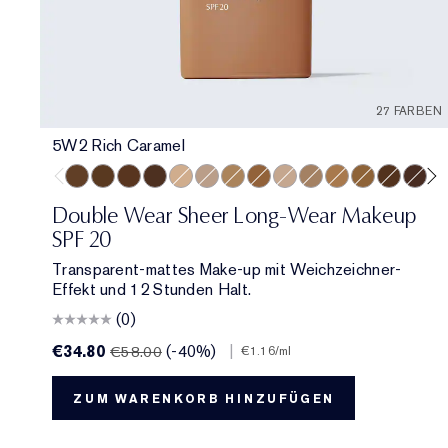
27 FARBEN
5W2 Rich Caramel
5W2 Rich Caramel
6W1 Sandalwood
6C1 Rich Cocoa
7N1 Deep Amber
2N1 Desert Beige
2C3 Fresco
3N2 Wheat
4N2 Spiced Sand
1C1 Cool Bone
3C2 Pebble
4W1 Honey Bron
5W1 Bronze
7W1 Deep
8C1 Ri
2C
Double Wear Sheer Long-Wear Makeup
SPF 20
Transparent-mattes Make-up mit Weichzeichner-
Effekt und 12 Stunden Halt.
(0)
€34.80
(-40%)
|
€58.00
€1.16
/ml
ZUM WARENKORB HINZUFÜGEN