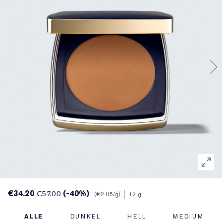
Gezielte Pflege
Resilience Multi-Effect
Sonnenschutz Essentials
Makeup-Entferner
Foundation-Finder
White Linen
Wild Geranium
AERIN Sets & Geschenke
Lippenpflege
Pink Ribbon Kollektion
Letzte Chance
Makeup-Refills
Letzte Chance
Private Collection
Fleur De Peony
Fragrance Finder
Beauty Refills
Beauty Refills
The House of Estée Lauder
Die Welt von AERIN
AERIN Die Duft-Kollektion
€34.20
(-40%)
€57.00
€2.85
/g
12 g
ALLE
DUNKEL
HELL
MEDIUM