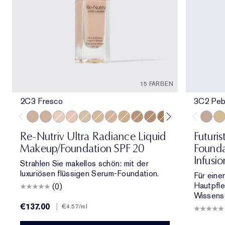
15 FARBEN
2C3 Fresco
3C2 Peb
2C3 Fresco
3C2 Pebble
1C1 Cool Bone
1N2 Ecru
2N1 Desert Beige
3N1 Ivory Beige
2W1 Dawn
3W1 Tawny
4N1 Shell Beige
2C2 Pale Almond
5N2 Amber Honey
6W1 Sandalwo
6C1 Rich C
7N1 De
3C2 Pe
8N1 
1C1
Re-Nutriv Ultra Radiance Liquid
Futuris
Makeup/Foundation SPF 20
Founda
Infusi
Strahlen Sie makellos schön: mit der
luxuriösen flüssigen Serum-Foundation.
Für eine
Hautpfl
(0)
Wissensc
€137.00
|
€4.57
/ml