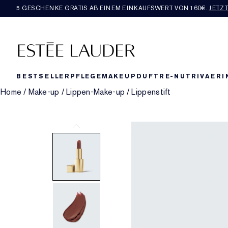
5 GESCHENKE GRATIS AB EINEM EINKAUFSWERT VON 160€​.
JETZ
BESTSELLER
PFLEGE
MAKEUP
DUFT
RE-NUTRIV
AERI
Home
/
Make-up
/
Lippen-Make-up
/
Lippenstift