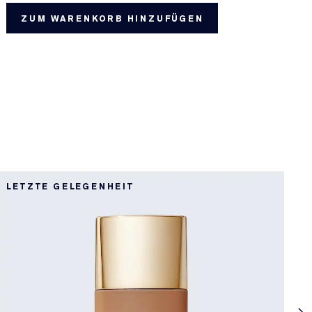
ZUM WARENKORB HINZUFÜGEN
U
LETZTE GELEGENHEIT
N
U
S
H
1