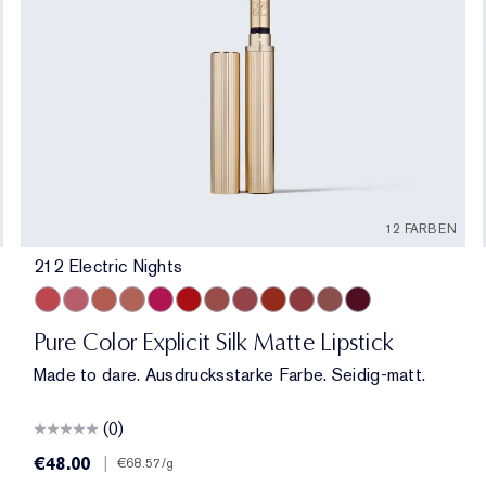
12 FARBEN
212 Electric Nights
sh
lable
tible
 Noir
7 Renegade
685 Midnight Kiss
212 Electric Nights
360 Fierce
112 HIGH FREQUENCY
862 Untamable
201 Ulterior Motive
333 Persuasive
101 Static
302 Last Impression
303 Heartbeet
106 Double or Nothing
110 Wrong Place, Right Time
120 Temperature Rising
115 Off the Record
301 Smokescreen
211 Night Moves
Pure Color Explicit Silk Matte Lipstick
Made to dare. Ausdrucksstarke Farbe. Seidig-matt.
(0)
€48.00
|
€68.57
/g