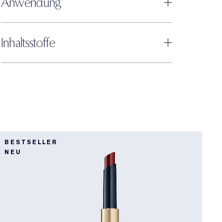
Anwendung
Inhaltsstoffe
3
BESTSELLER
N
NEU
3
P
M