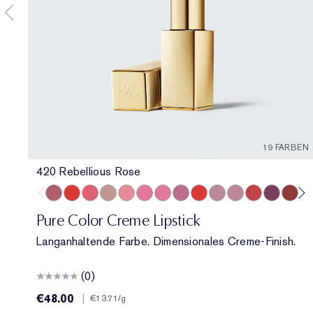
19 FARBEN
420 Rebellious Rose
420 Rebellious Rose
330 Impassioned
320 Defiant Coral
826 Modern Muse
260 Eccentric
686 Confident
220 Powerful
410 Dynamic
816 Carnal
561 Intense Nude
822 Make You Blu
608 Uncontrol
440 Irresis
541 LA
69
Pure Color Creme Lipstick
Langanhaltende Farbe. Dimensionales Creme-Finish.
(0)
€48.00
|
€13.71
/g