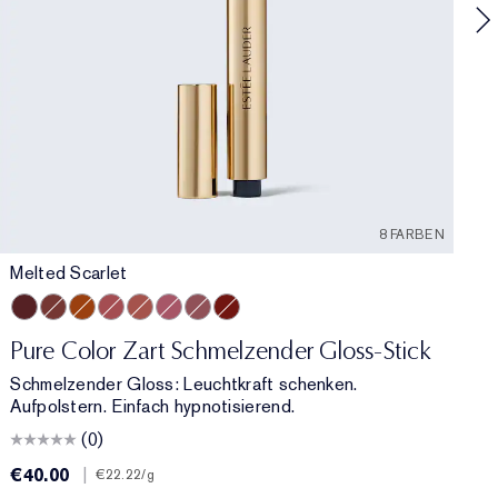
8 FARBEN
Melted Scarlet
Melted Scarlet
Melted Maple
Melted Tangerine
Melted Rose
Melted Blush
Melted Melon
Melted Mauve
Melted Garnet
Pure Color Zart Schmelzender Gloss-Stick
Schmelzender Gloss: Leuchtkraft schenken.
Aufpolstern. Einfach hypnotisierend.
(0)
€40.00
|
€
€22.22
/g