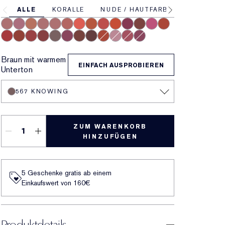
ALLE
KORALLE
NUDE / HAUTFARBEN
PINK
868 Influential
682 Love Bite
676 Flirtatious
828 In Control
420 Rebellious Rose
669 Stolen Heart
667 Deny All
836 Captivated
559 Demand
460 Thrill Me
888 Power Kiss
699 Fragile Ego
616 Enigma
571 Independent
606 Red Ego
569 Fearless
612 Lead You On
690 Don’t Stop
567 Knowing
689 Dark Desire
806 No Concessions
812 Change The World
333 Persuasive
480 Suit Up
688 Idol
682 After Hours
Braun mit warmem
EINFACH AUSPROBIEREN
Unterton
567 KNOWING
ZUM WARENKORB
HINZUFÜGEN
5 Geschenke gratis ab einem
Einkaufswert von 160€​