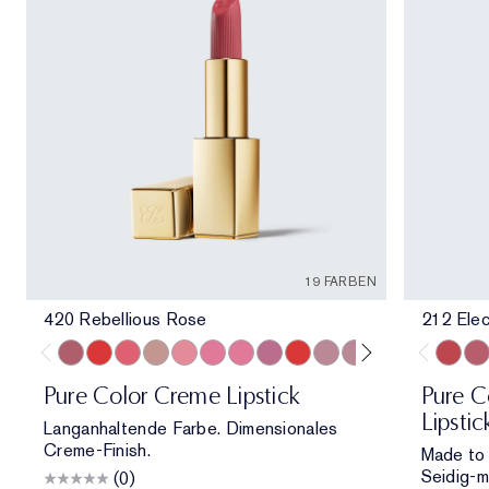
19 FARBEN
420 Rebellious Rose
212 Elec
420 Rebellious Rose
330 Impassioned
320 Defiant Coral
826 Modern Muse
260 Eccentric
686 Confident
220 Powerful
410 Dynamic
816 Carnal
561 Intense Nude
822 Make You Blus
608 Uncontrolla
440 Irresisti
541 LA N
212 Ele
697
11
Pure Color Creme Lipstick
Pure Co
Lipstic
Langanhaltende Farbe. Dimensionales
Creme-Finish.
Made to 
Seidig-m
(0)