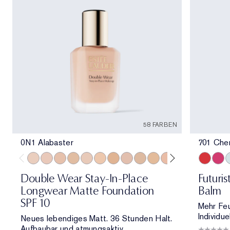
58 FARBEN
0N1 Alabaster
701 Che
0N1 Alabaster
1C0 Shell
1N0 Porcelain
1W0 Warm Porcelain
1C1 Cool Bone
1N1 Ivory Nude
1W1 Bone
1C2 Petal
1N2 Ecru
1W2 Sand
2C0 Cool Vanilla
2C1 Pure Beig
2N1 Desert
701 Cher
2W1 Da
706 R
2W1.
7
Double Wear Stay-In-Place
Futuri
Longwear Matte Foundation
Balm
SPF 10
Mehr Feuc
Individue
Neues lebendiges Matt. 36 Stunden Halt.
Aufbaubar und atmungsaktiv.