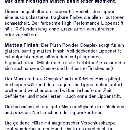
Mit dem richtigen Match zählt jeder Moment.
Dieser langanhaltende Lippenstift verleiht den Lippen
eine ausdrucksstarke, tragbare Farbe, die allen Hauttönen
schmeichelt. Der farbechte High-Performance-Lippenstift
hält 10 Stunden lang, ohne auszulaufen, auszufransen
oder zu knittern.
Mattes Finish:
Der Plush Powder Complex sorgt für ein
glattes, samtig-mattes Finish. Voll deckender Lippenstift
mit aufpolsternden, nährenden und pflegenden
Eigenschaften. (Möchten Sie mehr Farbtöne? Schauen Sie
sich auch unsere Creme- und Hi-Lustre-Finishes an.)
Der Moisture Lock Complex* auf natürlicher Basis pflegt
die Lippen während des Tragen. Die Lippen sehen sofort
praller und weicher aus und wirken im Laufe der Zeit
definierter und modellierter – auch ohne den Lippenstift.
Die fachmännisch designte Mine ermöglicht ein müheloses
und präzises Nachzeichnen der Lippenkonturen.
Die goldene Hülse mit magnetischer Verschlusskappe
liegt wunderbar in der Hand. Dank des durchdachten