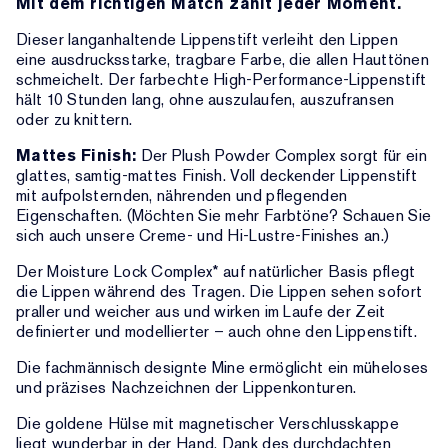
Mit dem richtigen Match zählt jeder Moment.
Dieser langanhaltende Lippenstift verleiht den Lippen
eine ausdrucksstarke, tragbare Farbe, die allen Hauttönen
schmeichelt. Der farbechte High-Performance-Lippenstift
hält 10 Stunden lang, ohne auszulaufen, auszufransen
oder zu knittern.
Mattes Finish:
Der Plush Powder Complex sorgt für ein
glattes, samtig-mattes Finish. Voll deckender Lippenstift
mit aufpolsternden, nährenden und pflegenden
Eigenschaften. (Möchten Sie mehr Farbtöne? Schauen Sie
sich auch unsere Creme- und Hi-Lustre-Finishes an.)
Der Moisture Lock Complex* auf natürlicher Basis pflegt
die Lippen während des Tragen. Die Lippen sehen sofort
praller und weicher aus und wirken im Laufe der Zeit
definierter und modellierter – auch ohne den Lippenstift.
Die fachmännisch designte Mine ermöglicht ein müheloses
und präzises Nachzeichnen der Lippenkonturen.
Die goldene Hülse mit magnetischer Verschlusskappe
liegt wunderbar in der Hand. Dank des durchdachten