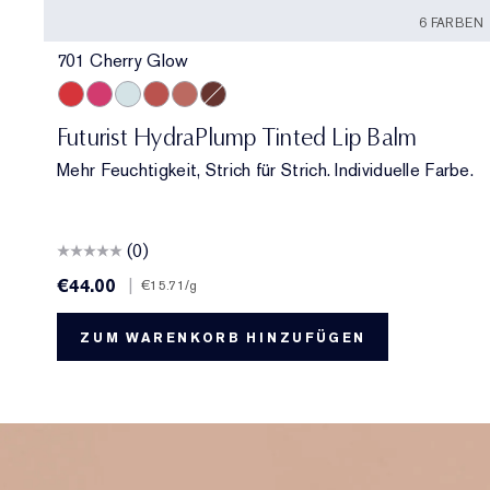
6 FARBEN
701 Cherry Glow
701 Cherry Glow
706 Raspberry Revival
709 Sheer Oasis
700 Bloom Cocoon
708 Rosewood Rescue
704 Clove Cushion
Futurist HydraPlump Tinted Lip Balm
Mehr Feuchtigkeit, Strich für Strich. Individuelle Farbe.
(0)
€44.00
|
€15.71
/g
ZUM WARENKORB HINZUFÜGEN