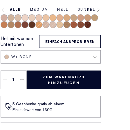
ALLE
MEDIUM
HELL
DUNKEL
3C2 Pebble
2N2 Buff
1W1 Bone
1N0 Porcelain
1N2 Ecru
2C3 Fresco
2N1 Desert Beige
2W1 Dawn
3N1 Ivory Beige
3W1 Tawny
3W2 Cashew
3N2 Wheat
4N1 Shell Beige
4N2 Spiced Sand
5W1 Bronze
5W2 Rich Caramel
5N2 Amber Honey
7N2 Rich Amber
8N2 Rich Espresso
4W1 Honey Bronze
2C1 Pure Beige
1C1 Cool Bone
1W2 Sand
6N2 Mocha
6C1 Rich Cocoa
6W1 Sandalwood
8C2 Intense Java
Hell mit warmen
EINFACH AUSPROBIEREN
Untertönen
1W1 BONE
ZUM WARENKORB
HINZUFÜGEN
5 Geschenke gratis ab einem
Einkaufswert von 160€​