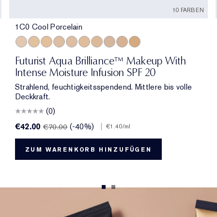
10 FARBEN
1C0 Cool Porcelain
1C0 Cool Porcelain
1W1 Bone
1W0 Warm Porcelain
2C0 Cool Vanilla
1C1 Cool Bone
1N1 Ivory Nude
2W0 Warm Vanilla
3C0 Cool Crème
4C0 Cool Cashmere
3W0 Warm Crème
Futurist Aqua Brilliance™ Makeup With
Intense Moisture Infusion SPF 20
Strahlend, feuchtigkeitsspendend. Mittlere bis volle
Deckkraft.
(0)
€42.00
(-40%)
|
€70.00
€1.40
/ml
ZUM WARENKORB HINZUFÜGEN