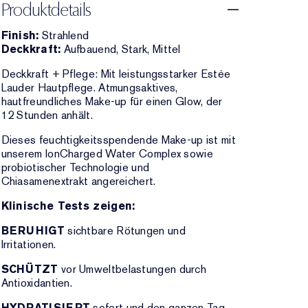
Produktdetails
Finish:
Strahlend
Deckkraft:
Aufbauend, Stark, Mittel
Deckkraft + Pflege: Mit leistungsstarker Estée
Lauder Hautpflege. Atmungsaktives,
hautfreundliches Make-up für einen Glow, der
12 Stunden anhält.
Dieses feuchtigkeitsspendende Make-up ist mit
unserem IonCharged Water Complex sowie
probiotischer Technologie und
Chiasamenextrakt angereichert.
Klinische Tests zeigen:
BERUHIGT
sichtbare Rötungen und
Irritationen.
SCHÜTZT
vor Umweltbelastungen durch
Antioxidantien.
HYDRATISIERT
sofort und den ganzen Tag.