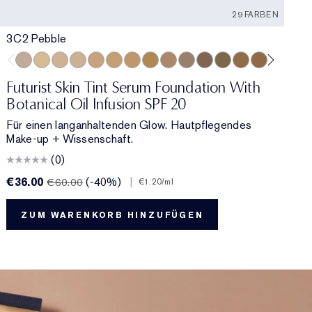
29 FARBEN
3C2 Pebble
0
3C2 Pebble
1C1 Cool Bone
1N1 Ivory Nude
0N1 Alabaster
3W1 Tawny
4W1 Honey Bronze
3N1 Ivory Beige
3N2 Wheat
4N1 Shell Beige
2C3 Fresco
5C1 Rich Chestnut
6W1 Sandalwood
6N1 Mocha
7W2 Rich Sp
5W1 Bro
5W2 
0
5
Futurist Skin Tint Serum Foundation With
F
Botanical Oil Infusion SPF 20
L
Für einen langanhaltenden Glow. Hautpflegendes
S
Make-up + Wissenschaft.
R
(0)
€36.00
(-40%)
|
€
€60.00
€1.20
/ml
ZUM WARENKORB HINZUFÜGEN