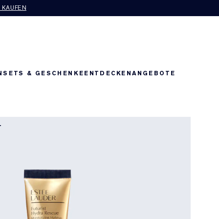
T KAUFEN
N
SETS & GESCHENKE
ENTDECKEN
ANGEBOTE
T