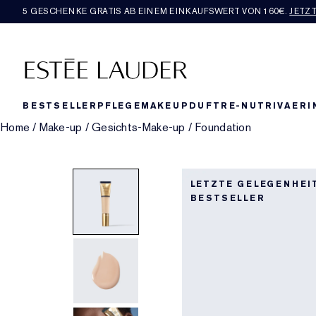
5 GESCHENKE GRATIS AB EINEM EINKAUFSWERT VON 160€​.
JETZ
BESTSELLER
PFLEGE
MAKEUP
DUFT
RE-NUTRIV
AERI
Home
/
Make-up
/
Gesichts-Make-up
/
Foundation
LETZTE GELEGENHEI
BESTSELLER