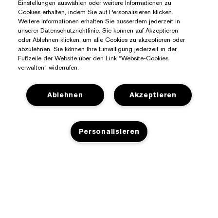
Einstellungen auswählen oder weitere Informationen zu
Cookies erhalten, indem Sie auf Personalisieren klicken.
Weitere Informationen erhalten Sie ausserdem jederzeit in
unserer Datenschutzrichtlinie. Sie können auf Akzeptieren
oder Ablehnen klicken, um alle Cookies zu akzeptieren oder
abzulehnen. Sie können Ihre Einwilligung jederzeit in der
Fußzeile der Website über den Link “Website-Cookies
verwalten“ widerrufen.
Ablehnen
Akzeptieren
Sie Benötigen Hilfe?
Personalisieren
Meine Bestellung verfolgen
Über Estée Lauder
Kontaktieren Sie uns
Engagements
Kontaktiere den Hersteller
Shop
ZUM WARENKORB HINZUFÜGEN
Unternehmensdaten
Versandinformationen
Aktionsangebote
Glossar Inhaltsstoffe
Rücksendungen und Umtausch
Datenschutz- Und Nutzungsbedingungen
Einen Händler finden