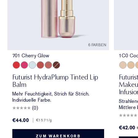
6 FARBEN
701 Cherry Glow
1C0 Cool
701 Cherry Glow
706 Raspberry Revival
709 Sheer Oasis
700 Bloom Cocoon
708 Rosewood Rescue
704 Clove Cushion
1C0 Cool
1W1
1
Futurist HydraPlump Tinted Lip
Futuri
Balm
Makeup
Infusi
Mehr Feuchtigkeit, Strich für Strich.
Individuelle Farbe.
Strahlen
Mittlere 
(0)
€44.00
|
€15.71
/g
€42.00
ZUM WARENKORB