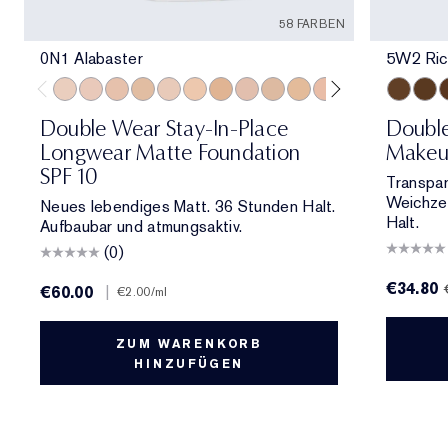
58 FARBEN
0N1 Alabaster
5W2 Ric
0N1 Alabaster
1C0 Shell
1N0 Porcelain
1W0 Warm Porcelain
1C1 Cool Bone
1N1 Ivory Nude
1W1 Bone
1C2 Petal
1N2 Ecru
1W2 Sand
2C0 Cool Vanilla
2C1 Pure Beig
2N1 Desert
5W2 Ric
2W1 Da
6W1 
2W1.
6
Double Wear Stay-In-Place
Doubl
Longwear Matte Foundation
Makeu
SPF 10
Transpar
Weichzei
Neues lebendiges Matt. 36 Stunden Halt.
Halt.
Aufbaubar und atmungsaktiv.
(0)
€34.80
€60.00
|
€2.00
/ml
ZUM WARENKORB
HINZUFÜGEN