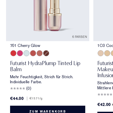
6 FARBEN
701 Cherry Glow
1C0 Cool
701 Cherry Glow
706 Raspberry Revival
709 Sheer Oasis
700 Bloom Cocoon
708 Rosewood Rescue
704 Clove Cushion
1C0 Cool
1W1
1
Futurist HydraPlump Tinted Lip
Futuri
Balm
Makeup
Infusi
Mehr Feuchtigkeit, Strich für Strich.
Individuelle Farbe.
Strahlen
Mittlere 
(0)
€44.00
|
€15.71
/g
€42.00
ZUM WARENKORB