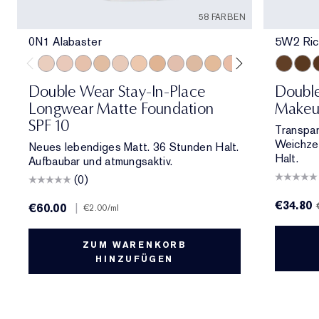
58 FARBEN
0N1 Alabaster
5W2 Ric
0N1 Alabaster
1C0 Shell
1N0 Porcelain
1W0 Warm Porcelain
1C1 Cool Bone
1N1 Ivory Nude
1W1 Bone
1C2 Petal
1N2 Ecru
1W2 Sand
2C0 Cool Vanilla
2C1 Pure Beig
2N1 Desert
5W2 Ric
2W1 Da
6W1 
2W1.
6
Double Wear Stay-In-Place
Doubl
Longwear Matte Foundation
Makeu
SPF 10
Transpar
Weichzei
Neues lebendiges Matt. 36 Stunden Halt.
Halt.
Aufbaubar und atmungsaktiv.
(0)
€34.80
€60.00
|
€2.00
/ml
ZUM WARENKORB
HINZUFÜGEN