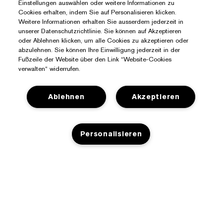
Einstellungen auswählen oder weitere Informationen zu
Cookies erhalten, indem Sie auf Personalisieren klicken.
Weitere Informationen erhalten Sie ausserdem jederzeit in
unserer Datenschutzrichtlinie. Sie können auf Akzeptieren
oder Ablehnen klicken, um alle Cookies zu akzeptieren oder
abzulehnen. Sie können Ihre Einwilligung jederzeit in der
Fußzeile der Website über den Link “Website-Cookies
verwalten“ widerrufen.
Ablehnen
Akzeptieren
Sie Benötigen Hilfe?
Personalisieren
Meine Bestellung verfolgen
Über Estée Lauder
Kontaktieren Sie uns
Engagements
Kontaktiere den Hersteller
Shop
ZUM WARENKORB HINZUFÜGEN
Unternehmensdaten
Versandinformationen
Aktionsangebote
Glossar Inhaltsstoffe
Rücksendungen und Umtausch
Datenschutz- Und Nutzungsbedingungen
Einen Händler finden