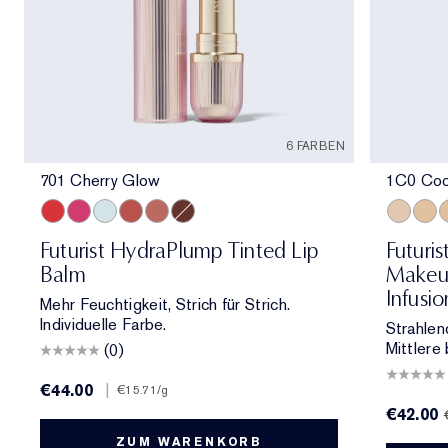
6 FARBEN
701 Cherry Glow
1C0 Cool
701 Cherry Glow
706 Raspberry Revival
709 Sheer Oasis
700 Bloom Cocoon
708 Rosewood Rescue
704 Clove Cushion
1C0 Cool
1W1
1
Futurist HydraPlump Tinted Lip
Futuri
Balm
Makeup
Infusi
Mehr Feuchtigkeit, Strich für Strich.
Individuelle Farbe.
Strahlen
Mittlere 
(0)
€44.00
|
€15.71
/g
€42.00
ZUM WARENKORB