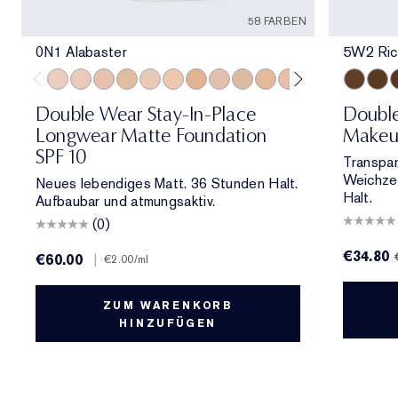
58 FARBEN
0N1 Alabaster
5W2 Ric
0N1 Alabaster
1C0 Shell
1N0 Porcelain
1W0 Warm Porcelain
1C1 Cool Bone
1N1 Ivory Nude
1W1 Bone
1C2 Petal
1N2 Ecru
1W2 Sand
2C0 Cool Vanilla
2C1 Pure Beig
2N1 Desert
5W2 Ric
2W1 Da
6W1 
2W1.
6
Double Wear Stay-In-Place
Doubl
Longwear Matte Foundation
Makeu
SPF 10
Transpar
Weichzei
Neues lebendiges Matt. 36 Stunden Halt.
Halt.
Aufbaubar und atmungsaktiv.
(0)
€34.80
€60.00
|
€2.00
/ml
ZUM WARENKORB
HINZUFÜGEN