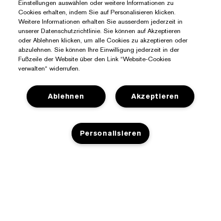
Einstellungen auswählen oder weitere Informationen zu
Cookies erhalten, indem Sie auf Personalisieren klicken.
Weitere Informationen erhalten Sie ausserdem jederzeit in
unserer Datenschutzrichtlinie. Sie können auf Akzeptieren
oder Ablehnen klicken, um alle Cookies zu akzeptieren oder
abzulehnen. Sie können Ihre Einwilligung jederzeit in der
Fußzeile der Website über den Link “Website-Cookies
verwalten“ widerrufen.
Ablehnen
Akzeptieren
Sie Benötigen Hilfe?
Personalisieren
Meine Bestellung verfolgen
Über Estée Lauder
Kontaktieren Sie uns
Engagements
Kontaktiere den Hersteller
Shop
ZUM WARENKORB HINZUFÜGEN
Unternehmensdaten
Versandinformationen
Aktionsangebote
Glossar Inhaltsstoffe
Rücksendungen und Umtausch
Datenschutz- Und Nutzungsbedingungen
Einen Händler finden