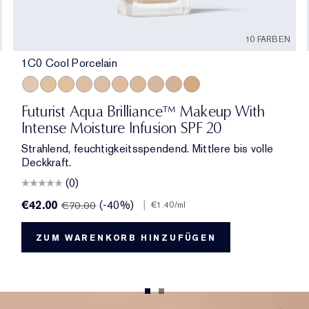
10 FARBEN
1C0 Cool Porcelain
1C0 Cool Porcelain
1W1 Bone
1W0 Warm Porcelain
2C0 Cool Vanilla
1C1 Cool Bone
1N1 Ivory Nude
2W0 Warm Vanilla
3C0 Cool Crème
4C0 Cool Cashmere
3W0 Warm Crème
Futurist Aqua Brilliance™ Makeup With
Intense Moisture Infusion SPF 20
Strahlend, feuchtigkeitsspendend. Mittlere bis volle
Deckkraft.
(0)
€42.00
(-40%)
|
€70.00
€1.40
/ml
ZUM WARENKORB HINZUFÜGEN