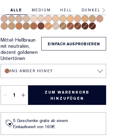
ALLE
MEDIUM
HELL
DUNKEL
3C2 Pebble
2N2 Buff
2C1 Pure Beige
1W1 Bone
1N0 Porcelain
1N2 Ecru
2C3 Fresco
2N1 Desert Beige
1W2 Sand
2W1 Dawn
3N1 Ivory Beige
3W1 Tawny
3W2 Cashew
3N2 Wheat
4N1 Shell Beige
4N2 Spiced Sand
5W1 Bronze
5W2 Rich Caramel
5N2 Amber Honey
7N2 Rich Amber
4W1 Honey Bronze
1C1 Cool Bone
6N2 Mocha
6C1 Rich Cocoa
6W1 Sandalwood
8N2 Rich Espresso
8C2 Intense Java
Mittel-Hellbraun
EINFACH AUSPROBIEREN
mit neutralen,
dezent goldenen
Untertönen
5N2 AMBER HONEY
ZUM WARENKORB
HINZUFÜGEN
5 Geschenke gratis ab einem
Einkaufswert von 160€​