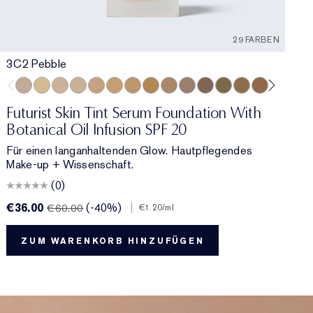
29 FARBEN
3C2 Pebble
0
3C2 Pebble
1C1 Cool Bone
1N1 Ivory Nude
0N1 Alabaster
3W1 Tawny
4W1 Honey Bronze
3N1 Ivory Beige
3N2 Wheat
4N1 Shell Beige
2C3 Fresco
5C1 Rich Chestnut
6W1 Sandalwood
6N1 Mocha
7W2 Rich Sp
5W1 Bro
5W2 
0
5
Futurist Skin Tint Serum Foundation With
F
Botanical Oil Infusion SPF 20
L
Für einen langanhaltenden Glow. Hautpflegendes
S
Make-up + Wissenschaft.
R
(0)
€36.00
(-40%)
|
€
€60.00
€1.20
/ml
ZUM WARENKORB HINZUFÜGEN