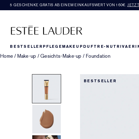
5 GESCHENKE GRATIS AB EINEM EINKAUFSWERT VON 160€​.
JETZ
BESTSELLER
PFLEGE
MAKEUP
DUFT
RE-NUTRIV
AERI
Home
/
Make-up
/
Gesichts-Make-up
/
Foundation
BESTSELLER