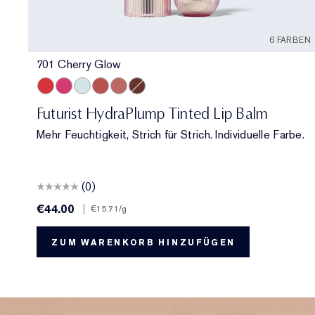
6 FARBEN
701 Cherry Glow
701 Cherry Glow
706 Raspberry Revival
709 Sheer Oasis
700 Bloom Cocoon
708 Rosewood Rescue
704 Clove Cushion
Futurist HydraPlump Tinted Lip Balm
Mehr Feuchtigkeit, Strich für Strich. Individuelle Farbe.
(0)
€44.00
|
€15.71
/g
ZUM WARENKORB HINZUFÜGEN