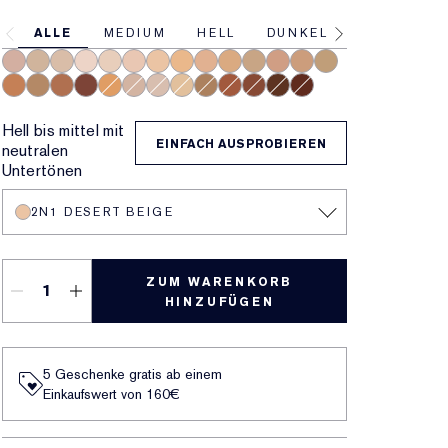
ALLE
MEDIUM
HELL
DUNKEL
3C2 Pebble
2N2 Buff
1W1 Bone
1N0 Porcelain
1N2 Ecru
2C3 Fresco
2N1 Desert Beige
2W1 Dawn
3N1 Ivory Beige
3W1 Tawny
3W2 Cashew
3N2 Wheat
4N1 Shell Beige
4N2 Spiced Sand
5W1 Bronze
5W2 Rich Caramel
5N2 Amber Honey
7N2 Rich Amber
4W1 Honey Bronze
2C1 Pure Beige
1C1 Cool Bone
1W2 Sand
6N2 Mocha
6C1 Rich Cocoa
6W1 Sandalwood
8N2 Rich Espresso
8C2 Intense Java
Hell bis mittel mit
EINFACH AUSPROBIEREN
neutralen
Untertönen
2N1 DESERT BEIGE
ZUM WARENKORB
HINZUFÜGEN
5 Geschenke gratis ab einem
Einkaufswert von 160€​