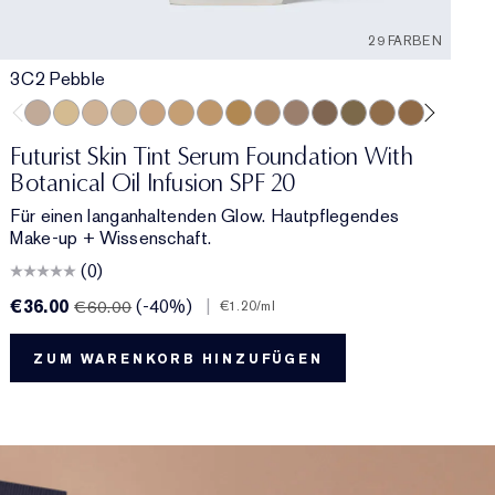
29 FARBEN
3C2 Pebble
0
3C2 Pebble
1C1 Cool Bone
1N1 Ivory Nude
0N1 Alabaster
3W1 Tawny
4W1 Honey Bronze
3N1 Ivory Beige
3N2 Wheat
4N1 Shell Beige
2C3 Fresco
5C1 Rich Chestnut
6W1 Sandalwood
6N1 Mocha
7W2 Rich Sp
5W1 Bro
5W2 
0
5
Futurist Skin Tint Serum Foundation With
F
Botanical Oil Infusion SPF 20
L
Für einen langanhaltenden Glow. Hautpflegendes
S
Make-up + Wissenschaft.
R
(0)
€36.00
(-40%)
|
€
€60.00
€1.20
/ml
ZUM WARENKORB HINZUFÜGEN