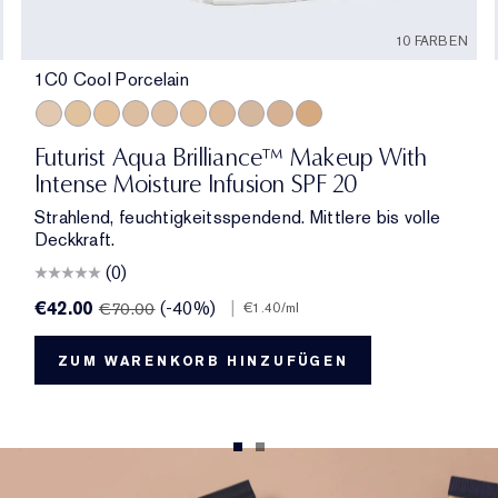
10 FARBEN
1C0 Cool Porcelain
1C0 Cool Porcelain
1W1 Bone
1W0 Warm Porcelain
2C0 Cool Vanilla
1C1 Cool Bone
1N1 Ivory Nude
2W0 Warm Vanilla
3C0 Cool Crème
4C0 Cool Cashmere
3W0 Warm Crème
Futurist Aqua Brilliance™ Makeup With
Intense Moisture Infusion SPF 20
Strahlend, feuchtigkeitsspendend. Mittlere bis volle
Deckkraft.
(0)
€42.00
(-40%)
|
€70.00
€1.40
/ml
ZUM WARENKORB HINZUFÜGEN