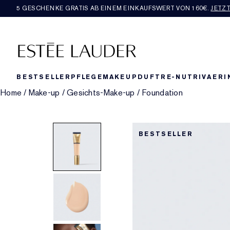
5 GESCHENKE GRATIS AB EINEM EINKAUFSWERT VON 160€​.
JETZ
BESTSELLER
PFLEGE
MAKEUP
DUFT
RE-NUTRIV
AERI
Home
/
Make-up
/
Gesichts-Make-up
/
Foundation
BESTSELLER