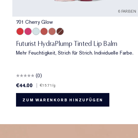
6 FARBEN
701 Cherry Glow
701 Cherry Glow
706 Raspberry Revival
709 Sheer Oasis
700 Bloom Cocoon
708 Rosewood Rescue
704 Clove Cushion
Futurist HydraPlump Tinted Lip Balm
Mehr Feuchtigkeit, Strich für Strich. Individuelle Farbe.
(0)
€44.00
|
€15.71
/g
ZUM WARENKORB HINZUFÜGEN